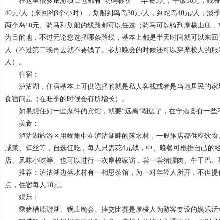
在这里很多旅游项目也都有“明码标价”：早餐5元，午饭10元，晚餐1
40元/人（来回约3个小时），划船到鸟岛30元/人，到蛇岛40元/人；淡
两个岛50元。骑马和划船的线路都可以任选（骑马可以骑到摩梭山庄
为目的地，不过无论您选择哪条路线，基本上都是半天时间就可以来回）
人（不过第二晚再去就不要钱了。参加晚会的时候还可以穿摩梭人的服装
人）。
住宿：
泸沽湖，住宿基本上可供选择的就是私人客栈或者是当地居民的家里
食宿问题（在旺季的时候会有所增长）。
如果想住好一些条件的宾馆，就要“远离”湖边了，在宁蒗县有一些
美食：
泸沽湖旅游区用餐集中在泸沽湖畔的落水村，一般旅店都供应饮食。
咸菜、饵丝等，自选任吃，每人只需花4元钱，中、晚餐可根据自己的
店、风味小吃等。也可以进行一次摩梭家访，尝一尝猪膘肉、牛干巴、
推荐：泸沽湖边落水村有一相思茶馆，为一对年轻人所开，不但提供
点，住宿每人10元。
娱乐：
乘猪槽船游湖、锅庄晚会、摔交比赛是摩梭人为游客专设的娱乐活