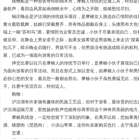
猪槽船是一种形状奇特的独木舟，摩梭人传统的交通工具，特别是沿
扬歌声，看四边风景如画倒映水中，心情为之开朗，烦绪愁结尽扫。
锅庄晚会是泸沽湖的传统娱乐项目，是摩梭女人挑选自己情郎的佳期
篝火载歌载舞，姑娘们穿戴整齐，所有饰品都戴在身上，头缠黑布大包
端上一碗“苏利马”酒，要情郎当众誓言忠诚，小伙子尽量表现自己，但
俯后仰。在舞会上男女牵手之际，如果女孩希望这男孩晚上来走访“摸索
扣几下，暗示晚会后随行。男孩可不去，但男孩没有挑选或暗示的权利
展，已成为一项面向游客的日常活动。
摔交比赛以往只在摩梭人的传统节日举行，是摩梭小伙子展现自己的
为面向游客的日常活动。而且在形式上加以变化，由摩梭人小伙子和男
必担心您的安全，最后您一般都会胜出。摩梭小伙子虽然勇猛无比，但
子。比赛中笑话百出，特别逗人。
购物：
泸沽湖有许多饶有趣味的民族工艺品，但对于游客，最珍贵的纪念品
泸沽湖远隔万里，那悠扬的歌声也能将你再带回这个神奇而美丽的地方
摩梭风情游，一定给您留下了深刻的印象。在离开以前，您如果再想
酒、猪膘肉（琵琶肉）、小凉山苹果，这些向农家购买也行，去宁蒗县
交通：