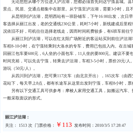
无论您想从哪个方位进入泸沽湖，您都必须首先到达宁蒗县城。县城
景点、民居、交通点都集中在那里。从宁蒗至泸沽湖，需要3小时，且不
从昆明到泸沽湖，昆明西站有一班卧铺车，下午16:00出发，次日早上1
客选择从丽江出发，老的交通线230公里，耗时7小时，新线建成后里程
况依旧不好，司机往往选择老线走，因而时间耗费较多，有6班车前往宁蒗
从丽江到泸沽湖，可以在红太阳广场附近的客运站买到前往泸沽湖车票，
车程8-10小时，在宁蒗转乘到大洛水的专车，费用已包括入内。在古城
回丽江包车要600元，6人坐的小面包车，11人坐的要800元。建议不
时间充裕，可以先去宁蒗，转乘去泸沽湖，车程3-5小时，票价20元/
游玩（50元/人）。
从四川到泸沽湖，您可乘117次车（由北京开出），165次车（由西
花站下，每天早上8点，都有长途车从这里出发到宁蒗，车程8小时，票价4
另有以下交通工具可供参考：摩梭人家用交通工具，如搬运汽车、拖
一般采取面议的形式。
丽江泸沽湖：
￥113
关注：
1513 次 门票价格：
发布时间：2010/3/5 17:28:47