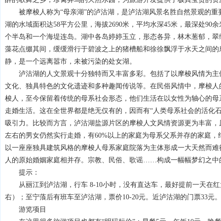
被摩梭人称为“母亲湖”的泸沽湖，是泸沽湖风景名胜自然景观的重要
湖的水域面积达58平方公里，海拔2690米，平均水深45米，最深处90
个半岛和一个海堤连岛。湖中各岛婷婷玉立，形态各异，林木葱郁，翠
藻花点缀其间，缓缓滑行于碧波之上的猪槽船和徐徐飘浮于水天之间的
静，是一个远离嚣市，未被污染的处女湖。
泸沽湖的人文景观十分独特而又丰富多彩。包括了以摩梭风情为主体
文化、独具特色的文化遗迹和多种趣闻传说等。在民俗风情中，摩梭人
梭人，至今保留着传统的母系社会形态，他们生活在以女性为轴心的母
走婚生活。这在全世界都是绝无仅有的，因而有“人类母系社会的活化石
吸引力。比较而方言，泸沽湖盐源片区的摩梭人文风情资源更为丰富，原
左右的男女仍然实行走婚，有60%以上的家庭为母系父系并存的家庭，纯
以一座座独具建筑风格的摩梭人母系家庭院落为主体形成一大天然而难
人的原始婚姻家庭相并存。宗教、民俗、歌谣……构成一幅幅梦幻之中
提示：
从丽江到泸沽湖，行车 8-10小时，没有直达车，最好提前一天在红
右）；至宁蒗后有班车至泸沽湖，票价10-20元。近泸沽湖的门票33元
游览项目