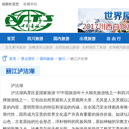
成都欢迎您
收藏本站
首页
四川旅游
国内旅游
出境旅游
自 由 行
去九寨沟旅游
去峨眉乐山旅游
去四姑娘山旅游
去稻城亚丁旅游
去海螺沟旅
首页
->
景点景区
->
国内旅游
->
丽江
-> 丽江泸沽湖
丽江泸沽湖
泸沽湖
泸沽湖风景区是国家旅游‘97中国旅游年十大精先旅游线之一和四
牌旅游线之一。它包括自然景观和人文景观两大类，尤其是人文景观以
富的内容，显明而突出的特征和深远的内涵，在全国乃至全球都具有唯
替代性，因而成为宝贵的世界文化遗产并具有重要的保存价值。如讲坛
山色，古老原始的社会形态，淳朴独特的民族风情，原始神秘的宗教文
醉的歌舞之乡，珍禽异鸟的天然乐园，为旅游开发提供了极其宝贵的资