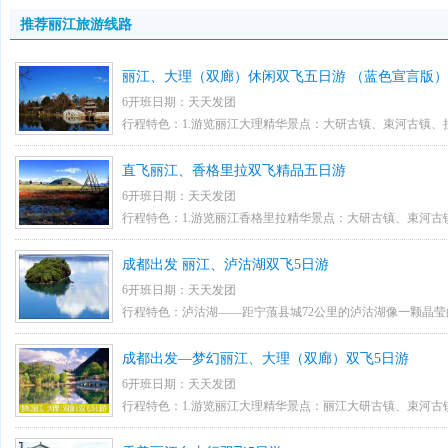
推荐丽江旅游线路
丽江、大理（双廊）休闲双飞五日游 （蓝色宣言版）
6开班日期：天天发团
行程特色：1.游览丽江大理精华景点：大研古镇、束河古镇、
三塔，洱海大游船，南诏风情岛，蜜湾旅游文化小镇，双廊，
直飞丽江、香格里拉双飞精品五日游
重体验。 2.3晚入住丽江古城豪华客栈，1晚入住大理商务酒店
6开班日期：天天发团
表演纳西印象，希夷之大理演出蝴蝶泉边。（赠送项目不参加不
行程特色：1.游览丽江香格里拉精华景点：大研古镇、束河古
AAAAA维护费和制卡综费。 5.丽江段参观当地雪域东巴螺
渠景区，蓝月山谷石卡雪山、虎跳峡、三股水长江第一湾、银
成都出发 丽江、泸沽湖双飞5日游
盟玉石城，寸家大院。
上景点不参加不退费。 2.3晚入住丽江古城客栈，1晚入住香格
6开班日期：天天发团
场歌舞表演：纳西印象和藏民家访（赠送项目不参加不退费）。 
行程特色：泸沽湖——距宁蒗县城72公里的泸沽湖像一颗晶
和制卡综费。 5.全程进3个购物店，丽江段参观螺旋藻或土特产
万山丛中。在美妙绝伦的湖光山色之间，生活着国内外罕见的
成都出发—梦幻丽江、大理（双廊）双飞5日游
化村
人，那独特的“阿夏”婚姻、自然而原始的民俗风情，为这片
6开班日期：天天发团
的色彩，被称为神奇的东方女儿国。
行程特色：1.游览丽江大理精华景点：丽江大研古镇、束河古
玩，含拉市海湿地骑马划船，蝴蝶泉，崇圣寺三塔，双廊，豪