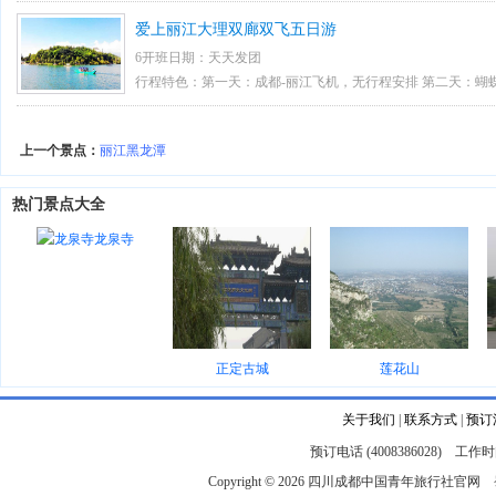
风景区]--玉龙雪山景区-云杉坪索道及环保车 [AAAA] [国
爱上丽江大理双廊双飞五日游
[AAAA] [国家级名胜风景区]---双廊
6开班日期：天天发团
行程特色：第一天：成都-丽江飞机，无行程安排 第二天：蝴
道茶、大理古城、 第三天：崇圣寺三塔、寸家大院/榆园、希
骑马和划船、束河古镇、云普天下 第五天：花市（赠送）
上一个景点：
丽江黑龙潭
热门景点大全
龙泉寺
正定古城
莲花山
关于我们
|
联系方式
|
预订
预订电话 (4008386028) 工作时间
Copyright © 2026
四川成都中国青年旅行社官网