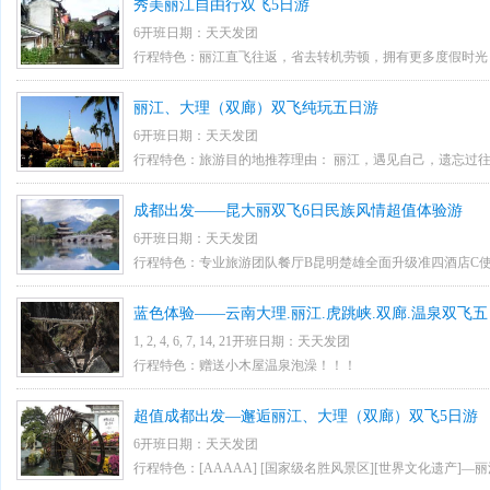
秀美丽江自由行双飞5日游
出行多重体验。 以上景点不参加费用不退。 2.3晚入住丽江
6开班日期：天天发团
准四标准酒店含早餐。1晚入住大理凤凰温泉酒店（含小木屋温
行程特色：丽江直飞往返，省去转机劳顿，拥有更多度假时光
AAAAA维护费和制卡综费。 4.丽江段参观当地雪域东巴螺
怎么玩！
丽江、大理（双廊）双飞纯玩五日游
禧城文化旅游区，白子人家（无隐形购物店）。 5、全程保证
6开班日期：天天发团
马，不推划船。其中含大理特色餐砂锅鱼。 穿越名族文化，
行程特色：旅游目的地推荐理由： 丽江，遇见自己，遗忘过
族人民的热情。
一花一木，让午后的一米阳光一下子照进心中柔软的地方。苍
成都出发——昆大丽双飞6日民族风情超值体验游
来，面对的是这样的景致。阳光已经勾勒出了苍山的脊梁，也
6开班日期：天天发团
双廊，宁静安详 双廊既有渔田之利，舟楫之便，更拥有“风、
行程特色：专业旅游团队餐厅B昆明楚雄全面升级准四酒店C
风光在双廊”的美誉。
之忧D尽量减少购物环节 传统景点一个不少：昆明【九乡】
蓝色体验——云南大理.丽江.虎跳峡.双廊.温泉双飞
【三道茶歌舞表演】；【洱源西湖】； 超值赠送：【大理白族
1, 2, 4, 6, 7, 14, 21开班日期：天天发团
元）；【洱源西湖】(价值148元)；每天一瓶矿泉水（全程4
行程特色：赠送小木屋温泉泡澡！！！
无缝隙。让您全程安心游览！让您感受无微不至关怀； 全程
超值成都出发—邂逅丽江、大理（双廊）双飞5日游
南；昆明、楚雄酒店全面免费升级准四酒店。 郑重承诺：本公
6开班日期：天天发团
游车，免除您的后顾之忧！
行程特色：[AAAAA] [国家级名胜风景区][世界文化遗产]—丽江