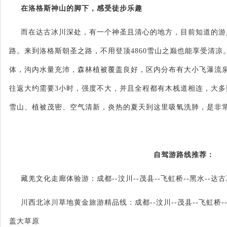
在洛格斯神山的脚下，感受徒步乐趣
而在达古冰川深处，有一个神圣且清心的地方，目前知道的游
路。来到洛格斯朝圣之路，不用登顶4860雪山之巅也能享受清
体，沟内水量充沛，森林植被覆盖良好，区内分布有大小飞瀑流泉
往返大约需要3小时，强度不大，并且全程都有木栈道相连，大
雪山、植被茂密、空气清新，炎热的夏天到这里吸氧洗肺，是非
自驾游路线推荐：
藏羌文化走廊体验游：成都
--汶川--茂县--飞虹桥--黑水--达
川西北冰川草地黄金旅游精品线：成都
--汶川--茂县--飞虹桥
盖大草原