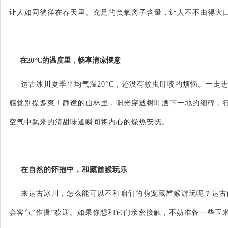
让人如同徜徉在春天里。充足的负氧离子含量，让人不不由得大
在
20°C的温度里，畅享清凉惬意
达古冰川夏季平均气温
20°C，还没有蚊虫叮咬的烦恼。一走
感觉别提多爽！静谧的山林里，阳光穿透树叶洒下一地的细碎，
空气中飘来的清甜味道瞬间将内心的燥热安抚。
在自然的怀抱中，和藏酋猴玩乐
来达古冰川，怎么能可以不和咱们的萌宠藏酋猴游玩呢？达古
会客气
“作揖”欢迎。如果你想和它们亲密接触，不妨准备一些玉