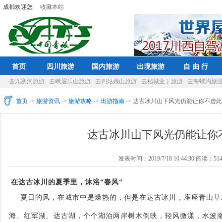
成都欢迎您
收藏本站
首页
四川旅游
国内旅游
出境旅游
自 由 行
去九寨沟旅游
去峨眉乐山旅游
去四姑娘山旅游
去稻城亚丁旅游
去海螺沟旅
首页
->
旅游资讯
->
旅游攻略
->
出游指南
-> 达古冰川山下风光仍能让你不虚
达古冰川山下风光仍能让你
发表时间：2019/7/18 10:44:30 阅读：51
在达古冰川的夏季里，沐浴
“春风“
夏日的风，在城市中是燥热的，但是在达古冰川，座座青山草
海、红军湖、达古湖，个个湖泊两岸树木倒映，轻风微漾，水波