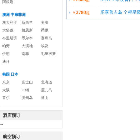
￥
起
阿根廷
2780
乐享普吉岛 全程星级
￥
起
澳洲 中东非洲
澳大利亚
新西兰
斐济
大堡礁
凯恩斯
悉尼
布里斯班
墨尔本
塞班岛
帕劳
大溪地
埃及
伊朗
南非
毛里求斯
迪拜
韩国 日本
东京
富士山
北海道
大阪
冲绳
鹿儿岛
首尔
济州岛
釜山
酒店预订
--
航空预订