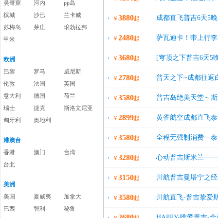
吴哥窟
河内
pp岛
槟城
沙巴
兰卡威
3880
成都直飞普吉6天5晚
￥
起
苏梅岛
芽庄
琅勃拉邦
2480
萨瓦迪卡！带上行李
￥
起
甲米
3680
[穹顶之下普吉6天5
￥
起
欧洲
巴黎
罗马
威尼斯
2780
普天之下~成都往返
￥
起
伦敦
法国
英国
意大利
德国
荷兰
3580
普吉岛绝美天堂～斯
￥
起
瑞士
捷克
斯洛文尼亚
2899
黄雀航空成都直飞泰
￥
起
匈牙利
奥地利
3580
全程无强制消费—泰
￥
起
港澳台
香港
澳门
台湾
3280
心动普吉斯米兰——
￥
起
台北
3150
川航普吉曼塔宁之经
￥
起
美洲
美国
夏威夷
加拿大
3580
川航直飞-普吉挚爱
￥
起
巴西
智利
秘鲁
2680
HAPPY-唯爱普吉