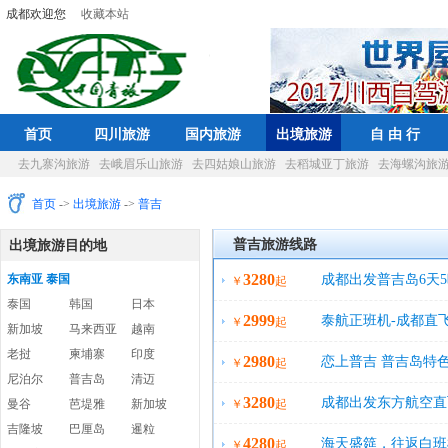
成都欢迎您
收藏本站
首页
四川旅游
国内旅游
出境旅游
自 由 行
去九寨沟旅游
去峨眉乐山旅游
去四姑娘山旅游
去稻城亚丁旅游
去海螺沟旅
首页
->
出境旅游
->
普吉
普吉旅游线路
出境旅游目的地
3280
东南亚 泰国
成都出发普吉岛6天
￥
起
泰国
韩国
日本
2999
泰航正班机-成都直
￥
起
新加坡
马来西亚
越南
老挝
柬埔寨
印度
2980
恋上普吉 普吉岛特色
￥
起
尼泊尔
普吉岛
清迈
3280
成都出发东方航空直
曼谷
芭堤雅
新加坡
￥
起
吉隆坡
巴厘岛
暹粒
4280
海天盛筵，往返白班
￥
起