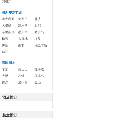
阿根廷
澳洲 中东非洲
澳大利亚
新西兰
斐济
大堡礁
凯恩斯
悉尼
布里斯班
墨尔本
塞班岛
帕劳
大溪地
埃及
伊朗
南非
毛里求斯
迪拜
韩国 日本
东京
富士山
北海道
大阪
冲绳
鹿儿岛
首尔
济州岛
釜山
酒店预订
--
航空预订