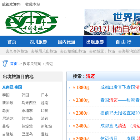
成都欢迎您
收藏本站
首页
四川旅游
国内旅游
出境旅游
自 由 行
去九寨沟旅游
去峨眉乐山旅游
去四姑娘山旅游
去稻城亚丁旅游
去海螺沟旅
首页
-> 搜索关键词：清迈
搜索：
清迈
出境旅游目的地
1880
东南亚 泰国
成都出发直飞泰国
清
￥
起
泰国
韩国
日本
2380
酒店
泰国
清迈
——甜蜜泰
￥
起
新加坡
马来西亚
越南
老挝
柬埔寨
印度
2380
提前15天报名直减20
￥
起
尼泊尔
普吉岛
清迈
2480
老城，品尝千人火锅
成都直飞
清迈
（
清
曼谷
芭堤雅
新加坡
￥
起
吉隆坡
巴厘岛
暹粒
2680
200一人
炫迈假日——泰国-
￥
起