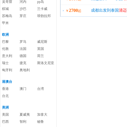
吴哥窟
河内
pp岛
槟城
沙巴
兰卡威
2700
成都出发到泰国
清迈
￥
起
苏梅岛
芽庄
琅勃拉邦
无自费
甲米
欧洲
巴黎
罗马
威尼斯
伦敦
法国
英国
意大利
德国
荷兰
瑞士
捷克
斯洛文尼亚
匈牙利
奥地利
港澳台
香港
澳门
台湾
台北
美洲
美国
夏威夷
加拿大
巴西
智利
秘鲁