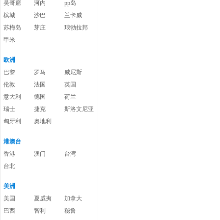
吴哥窟
河内
pp岛
槟城
沙巴
兰卡威
苏梅岛
芽庄
琅勃拉邦
甲米
欧洲
巴黎
罗马
威尼斯
伦敦
法国
英国
意大利
德国
荷兰
瑞士
捷克
斯洛文尼亚
匈牙利
奥地利
港澳台
香港
澳门
台湾
台北
美洲
美国
夏威夷
加拿大
巴西
智利
秘鲁