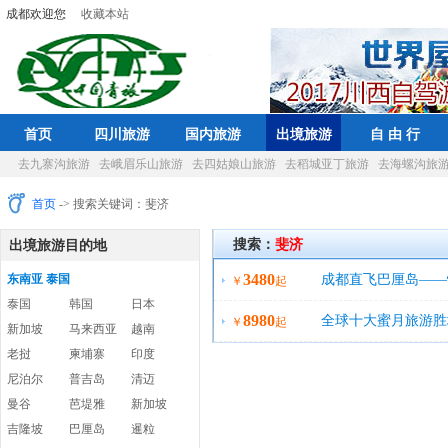
成都欢迎您
收藏本站
首页
四川旅游
国内旅游
出境旅游
自 由 行
去九寨沟旅游
去峨眉乐山旅游
去四姑娘山旅游
去稻城亚丁旅游
去海螺沟旅
首页
-> 搜索关键词：斐济
搜索：
斐济
出境旅游目的地
3480
东南亚 泰国
成都直飞巴厘岛——
￥
起
泰国
韩国
日本
8980
永恒！
全球十大蜜月旅游胜
￥
起
新加坡
马来西亚
越南
老挝
柬埔寨
印度
园，体验不一样的波
尼泊尔
普吉岛
清迈
曼谷
芭堤雅
新加坡
吉隆坡
巴厘岛
暹粒