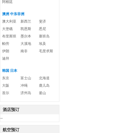
阿根廷
澳洲 中东非洲
澳大利亚
新西兰
斐济
大堡礁
凯恩斯
悉尼
布里斯班
墨尔本
塞班岛
帕劳
大溪地
埃及
伊朗
南非
毛里求斯
迪拜
韩国 日本
东京
富士山
北海道
大阪
冲绳
鹿儿岛
首尔
济州岛
釜山
酒店预订
--
航空预订