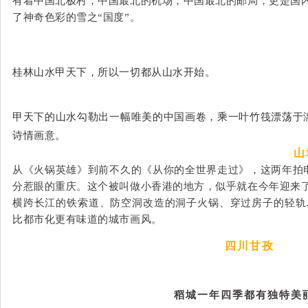
有着中国北极村，中国最北的机场，中国最北的邮局，更是国
了神奇色彩的雪之“国度”。
桂林山水甲天下，所以一切都从山水开始。
甲天下的山水勾勒出一幅唯美的中国画卷，乘一叶竹筏漂荡于
诗情画意。
山
从《火锅英雄》到前不久的《从你的全世界走过》，这两年拍
分惹眼的重庆。这个被叫做小香港的地方，似乎就在今年迎来
横跨长江的铁索道、防空洞改造的洞子火锅、穿过房子的轻轨
比都市化更有味道的城市画风。
四川甘孜
稻城一年四季都有独特美