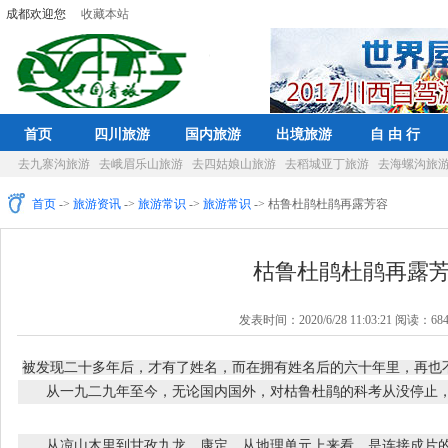
成都欢迎您
收藏本站
首页
四川旅游
国内旅游
出境旅游
自 由 行
去九寨沟旅游
去峨眉乐山旅游
去四姑娘山旅游
去稻城亚丁旅游
去海螺沟旅
首页
->
旅游资讯
->
旅游常识
->
旅游常识
-> 枯鲁杜鹃杜鹃再露芳容
枯鲁杜鹃杜鹃再露
发表时间：2020/6/28 11:03:21 阅读：68
被发现二十多年后，才有了姓名，而在拥有姓名后的六十年里，再也
从一九二九年至今，无论国内国外，对枯鲁杜鹃的科考从没停止，
从凉山木里到甘孜九龙、康定，从地理单元上来看，是连接成片的