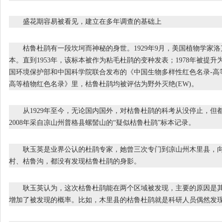
盛花期容易被看见，建立在多年调查的基础上
枯鲁杜鹃有一段坎坷而神秘的身世。1929年9月，美国植物学家洛
本。直到1953年，该标本被作为粘毛杜鹃的变种发表；1978年被提升为
国环境保护部和中国科学院联合发布的《中国生物多样性红色名录-高等植
高等植物红色名录》里，枯鲁杜鹃均被评估为野外灭绝(EW)。
从1929年至今，无论国内国外，对枯鲁杜鹃的科考从没停止，但
2008年采自凉山州普格县螺髻山的“疑似枯鲁杜鹃”标本记录。
耿玉英是业界公认的杜鹃专家，她曾三次专门到凉山州木里县，向村
村、枯鲁沟，都没有发现枯鲁杜鹃的身影。
耿玉英认为，这次枯鲁杜鹃能在两个区域被发现，主要的原因是其
增加了被发现的概率。比如，木里县的枯鲁杜鹃就是科研人员偶然发