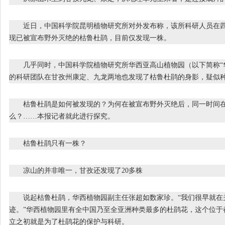
近日，中国科学院昆明植物研究所对外发布称，该所科研人员在四
现已被宣布野外灭绝的枯鲁杜鹃，目前仅发现一株。
几乎同时，中国科学院植物研究所华西亚高山植物园（以下简称“华
的科研团队在甘孜州康定、九龙两地也发现了枯鲁杜鹃的身影，疑似种有
枯鲁杜鹃是如何被发现的？为何在被宣布野外灭绝后，同一时间在
么？……本报记者就此进行探究。
枯鲁杜鹃只有一株？
凉山的并非唯一，甘孜还发现了20多株
说起枯鲁杜鹃，华西植物园副主任张超如数家珍。“我们很早就在
迹。”华西植物园里有全中国乃至全亚洲种类最多的杜鹃花，这个位于
立之初就是为了杜鹃花的保护与科研。