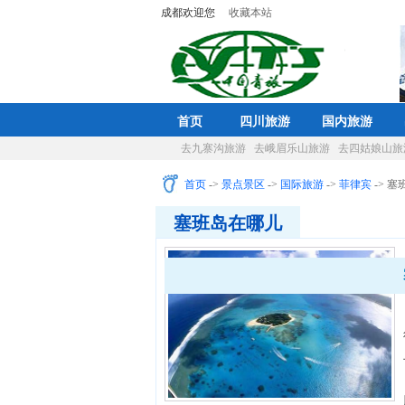
成都欢迎您
收藏本站
首页
四川旅游
国内旅游
去九寨沟旅游
去峨眉乐山旅游
去四姑娘山旅
首页
->
景点景区
->
国际旅游
->
菲律宾
-> 
塞班岛在哪儿