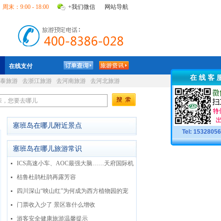
周末：9:00 - 18:00
+我们微信
网站导航
在线支付
在 线 客 
泰旅游
去浙江旅游
去河南旅游
去河北旅游
塞班岛在哪儿附近景点
Tel: 1532805
塞班岛在哪儿旅游常识
ICS高速小车、AOC最强大脑……天府国际机
场教你“新知识”
枯鲁杜鹃杜鹃再露芳容
四川深山“映山红”为何成为西方植物园的宠
儿？
门票收入少了 景区靠什么增收
游客安全健康旅游温馨提示