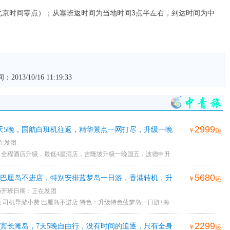
北京时间零点）；从塞班返时间为当地时间3点半左右，到达时间为中
013/10/16 11:19:33
2999
天5晚，国航白班机往返，精华景点一网打尽，升级一晚
￥
起
：正在发团
全程酒店升级，最低4星酒店，吉隆坡升级一晚国五，波德申升
最安全的航空公司，国航白班机往返 酒店：新加坡升级安排1晚4星
5680
—巴厘岛不进店，特别安排蓝梦岛一日游，香港转机，升
￥
起
一 波德申升级安排1晚海边度假酒店，房间设计优雅，面向马六
17, 18, 25开班日期：正在发团
5星假日酒店，一流设施、优质服务让入住更加愉快！ 马来西亚升
.司机导游小费 巴厘岛不进店 特色：升级特色蓝梦岛一日游+海
以在设备齐全的健身中心锻炼身体，或享受SPA，缓解酸痛的肌肉
梦岛下午茶+爱之桥 .升级特色：阿勇河漂流..乌鲁瓦图情人崖.金
2299
宾长滩岛，7天5晚自由行，没有时间的追逐，只有全身
￥
起
淘沙名胜世界、波德申出海、云顶、吉隆坡双子塔、国家清真