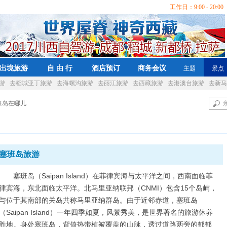
工作日：9:00 - 20:00 
出境旅游
自 由 行
酒店预订
商务会议
主题
景点
游
去稻城亚丁旅游
去海螺沟旅游
去丽江旅游
去西藏旅游
去港澳台旅游
去新马
塞班岛在哪儿
塞班岛旅游
塞班岛（Saipan Island）在菲律宾海与太平洋之间，西南面临菲
律宾海，东北面临太平洋。北马里亚纳联邦（CNMI）包含15个岛屿，
与位于其南部的关岛共称马里亚纳群岛。由于近邻赤道，塞班岛
（Saipan Island）一年四季如夏，风景秀美，是世界著名的旅游休养
胜地。身处塞班岛，背倚热带植被覆盖的山脉，透过道路两旁的郁郁