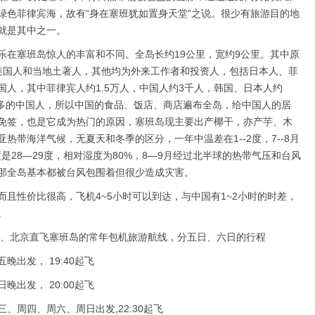
绿色菲律宾海，故有“身在塞班犹如置身天堂”之说。很少有旅游目的地
就是其中之一。
乐在塞班岛惊人的丰富和不同。全岛长约19公里，宽约9公里。其中原
美国人和当地土著人，其他均为外来工作者和投资人，包括日本人、菲
人，其中菲律宾人约1.5万人，中国人约3千人，韩国、日本人约
众多的中国人，所以中国的食品、饭店、商店遍布全岛，给中国人的居
免签，也是它成为热门的原因，塞班岛现主要出产椰干，亦产芋、木
热带海洋气候，无夏天和冬季的区分，一年中温差在1--2度，7--8月
度是28—29度，相对湿度为80%，8—9月经过北半球的热带气压和台风
那全岛基本都被台风包围着但很少造成灾害。
而且性价比很高，飞机4~5小时可以到达，与中国有1~2小时的时差，
。
上海、北京直飞塞班岛的常年包机旅游航线，分五日、六日的行程
出发， 19:40起飞
出发， 20:00起飞
、周四、周六、周日出发,22:30起飞