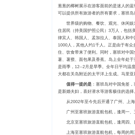
葱葱的椰树展示在游客面前的是迷人的蓝
可以提供所有旅游者的所有要求，塞班岛
世界级的购物、餐饮、观光、休闲娱
住居民（持美国护照公民）3万人，包括
律宾人、韩国人、孟加拉人、泰国人和中国
1000人，其他人约1千人。正是由于有
住、饮食带来了便利。同时，塞班对中国
薯、薯蓣、面包果及香蕉。岛上全年处于亚
是雨季，12--2月是旱季。全年日平均温
大都在关岛附近的太平洋上生成。马里亚
值得一提的是
：塞班岛对中国免签，
是新婚夫妇，喜好潜水等游客极佳的选择
从2002年至今先后开通了广州、
广州至塞班旅游直航包机，逢周一、五晚
北京至塞班旅游直航包机，逢周四、日晚
上海至塞班旅游直航包机，每周的周三