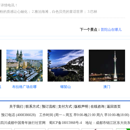
边国际五星酒店+2晚市区当地五星酒店+香港一天自由活动可以在
团，详情电讯！
景点一网打尽 美食：海南鸡饭、面包鸡、奶油虾、肉骨茶、南
节:巴厘岛全程住宿当五酒店
粉的质感让心融化； 2.雅泊海滩，白色贝壳的童话世界； 3.巴林
； 4.落日云帆，千帆出海观夕阳是一大奇观； 5.长滩岛傍晚
6.长滩岛物价便宜，善良好客，消费感觉很爽
下一个景点：
普陀山在哪儿
凯
布拉格广场在哪
螺髻山
澳门
关于我们
|
联系方式
|
预订流程
|
支付方式
|
版权声明
|
在线咨询
|
返回首页
预订电话 (4008386028) 工作时间 (周一～周五 早9:00-晚21:00 周六 早10:00-晚18:00)
6
四川成都中国青年旅行社官网
蜀ICP备18015968号-4
地址：成都市锦江区东大街东