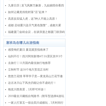
九寨日历 | 龙飞凤舞万象新，九姑娘陪你看四
季
如何让藏羌传统村落“活”起来？
高原反应猛入虎，这7种人不能上高原！
成都 启动重污染天气黄色预警”，成都大雾
天，到成都旅游需注意事项
福建厦门金砖会议，在谈浪漫之都厦门鼓浪屿
塞班岛在哪儿出游指南
感受绚烂夏日 夏花观赏指南来了
仙到不行！四川阿坝新增4个3A景区其中3个
在九寨沟县
去旅行丨11月国内最佳旅行地推荐
立秋时节 这16个地方赏花正当时
悠悠兰花情 莘莘学子意---黄龙高山兰花节邀
您来“解压”
达古冰川山下风光仍能让你不虚此行！
饱览川西美景，3天即可环游！
2019最全川藏线自驾路书（附车型选择&游玩
攻略）
一家人打算五一假去四川成都玩，5天时间行