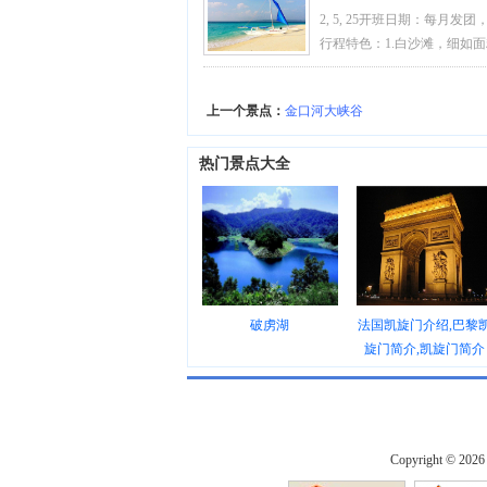
巴海滩日落 升级入住2晚海
2, 5, 25开班日期：每月发
心的放松
寺、独立广场、太子城、精华
免税店免费领取代金券 元旦
行程特色：1.白沙滩，细如面
洋风味，美味尽享
海沙滩，美如画卷的蜜月游圣地
夜市、海鲜、酒吧闻名一世 
上一个景点：
金口河大峡谷
热门景点大全
破虏湖
法国凯旋门介绍,巴黎
旋门简介,凯旋门简介
Copyright © 202