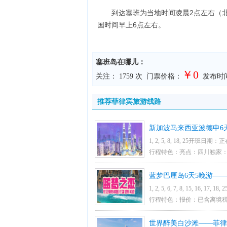
到达塞班为当地时间凌晨2点左右（
国时间早上6点左右。
塞班岛在哪儿：
￥0
关注：
1759 次 门票价格：
发布时间：2
推荐菲律宾旅游线路
新加波马来西亚波德申6
1, 2, 5, 8, 18, 25开班日期
国五
行程特色：亮点：四川独家：
级一晚将/丽或同级 出行：
蓝梦巴厘岛6天5晚游—
市区酒店，绝不安排飞龙和八
1, 2, 5, 6, 7, 8, 15, 16, 
级2晚海边国际五星酒店
甲海峡 吉隆坡升级安排1晚
行程特色：报价：已含离境税
级安排2晚4星酒店，客人可
中浮潜+独木舟+香蕉船等+蓝
世界醉美白沙滩——菲律
出游：鱼尾狮、花芭山、圣