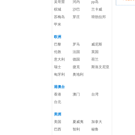
吴哥窟
河内
pp岛
槟城
沙巴
兰卡威
苏梅岛
芽庄
琅勃拉邦
甲米
欧洲
巴黎
罗马
威尼斯
伦敦
法国
英国
意大利
德国
荷兰
瑞士
捷克
斯洛文尼亚
匈牙利
奥地利
港澳台
香港
澳门
台湾
台北
美洲
美国
夏威夷
加拿大
巴西
智利
秘鲁