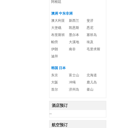
阿根廷
澳洲 中东非洲
澳大利亚
新西兰
斐济
大堡礁
凯恩斯
悉尼
布里斯班
墨尔本
塞班岛
帕劳
大溪地
埃及
伊朗
南非
毛里求斯
迪拜
韩国 日本
东京
富士山
北海道
大阪
冲绳
鹿儿岛
首尔
济州岛
釜山
酒店预订
--
航空预订