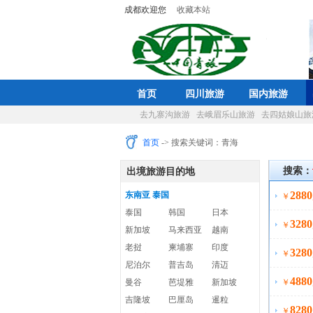
成都欢迎您
收藏本站
首页
四川旅游
国内旅游
去九寨沟旅游
去峨眉乐山旅游
去四姑娘山旅
首页
-> 搜索关键词：青海
搜索：
出境旅游目的地
2880
东南亚 泰国
￥
泰国
韩国
日本
3280
￥
新加坡
马来西亚
越南
老挝
柬埔寨
印度
3280
￥
尼泊尔
普吉岛
清迈
4880
曼谷
芭堤雅
新加坡
￥
吉隆坡
巴厘岛
暹粒
8280
￥