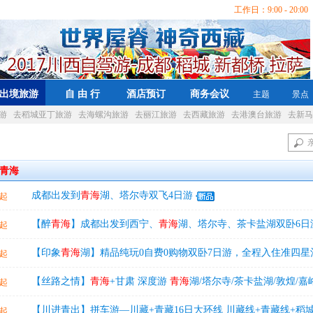
工作日：9:00 - 20:00 
出境旅游
自 由 行
酒店预订
商务会议
主题
景点
游
去稻城亚丁旅游
去海螺沟旅游
去丽江旅游
去西藏旅游
去港澳台旅游
去新马
青海
成都出发到
青海
湖、塔尔寺双飞4日游
起
【醉
青海
】成都出发到西宁、
青海
湖、塔尔寺、茶卡盐湖双卧6日
起
【印象
青海
湖】精品纯玩0自费0购物双卧7日游，全程入住准四星
起
【丝路之情】
青海
+甘肃 深度游
青海
湖/塔尔寺/茶卡盐湖/敦煌/嘉峪
起
塔尔寺真纯玩双飞7日游
【川进青出】拼车游—川藏+青藏16日大环线 川藏线+青藏线+稻
起