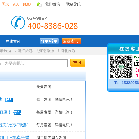
周末：9:00 - 18:00
+我们微信
网站导航
在线支付
在 线 客 
泰旅游
去浙江旅游
去河南旅游
去河北旅游
Tel: 1532805
天天发团
游
每月发团，详情电讯！
酒店！
每周发团，详情电询！
关/张掖/祁连/
每月发团，详情电讯！
城亚丁+羊卓雍错
周二周四周六发团