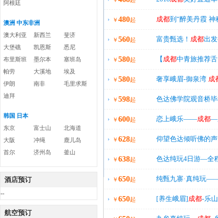
￥
起
阿根廷
480
价值68元当地特色美
成都
到“醉美丹霞 
￥
起
澳洲 中东非洲
澳大利亚
新西兰
斐济
560
富贵甄选！
成都
出发
￥
起
大堡礁
凯恩斯
悉尼
580
准酒店，九寨沟最高
【
成都
中青旅推荐舌
布里斯班
墨尔本
塞班岛
￥
起
帕劳
大溪地
埃及
580
店+跷脚牛肉+川剧
奢享峨眉-御泉湾
成
￥
起
伊朗
南非
毛里求斯
迪拜
598
赠送川剧变脸火锅晚
色达佛学院观音桥毕
￥
起
韩国 日本
600
恋上峨乐——
成都
—
￥
起
东京
富士山
北海道
628
日游
仰望色达倾听佛的声
￥
起
大阪
冲绳
鹿儿岛
首尔
济州岛
釜山
638
城标准住宿，赠送
成
色达纯玩4日游—全
￥
起
650
独卫！赠送活佛开光
纯甄九寨·真纯玩—
酒店预订
￥
起
--
650
九寨沟观光车，赠送
[养生峨眉]
成都
-乐
￥
起
航空预订