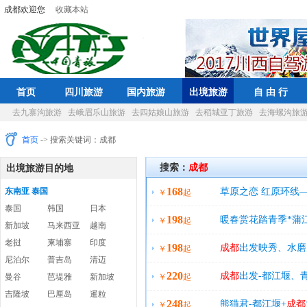
成都欢迎您
收藏本站
首页
四川旅游
国内旅游
出境旅游
自 由 行
去九寨沟旅游
去峨眉乐山旅游
去四姑娘山旅游
去稻城亚丁旅游
去海螺沟旅
首页
-> 搜索关键词：成都
搜索：
成都
出境旅游目的地
168
东南亚 泰国
草原之恋 红原环线
￥
起
泰国
韩国
日本
198
暖春赏花踏青季*蒲
￥
起
新加坡
马来西亚
越南
老挝
柬埔寨
印度
198
成都
出发映秀、水磨
￥
起
尼泊尔
普吉岛
清迈
220
成都
出发-都江堰、
曼谷
芭堤雅
新加坡
￥
起
吉隆坡
巴厘岛
暹粒
248
熊猫君-都江堰+
成都
￥
起