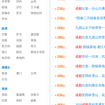
吴哥窟
河内
pp岛
槟城
沙巴
兰卡威
258
吃边看--川剧变脸秀
成都
出发—乐山大佛
￥
起
苏梅岛
芽庄
琅勃拉邦
258
*阳春三月踏春赏花
￥
起
甲米
268
九鼎山太子岭滑雪一
￥
起
欧洲
巴黎
罗马
威尼斯
280
成都
出发九鼎山滑雪
￥
起
伦敦
法国
英国
意大利
德国
荷兰
298
成都
·熊猫基地·都
￥
起
瑞士
捷克
斯洛文尼亚
298
跟拍！
成都
市区一日游，武
￥
起
匈牙利
奥地利
320
成都
出发—熊猫基地
￥
起
港澳台
香港
澳门
台湾
388
成都
至西岭雪山、花
￥
起
台北
450
成都
出发到康定木格
￥
起
美洲
美国
夏威夷
加拿大
458
成都
至西岭雪山、花
￥
起
巴西
智利
秘鲁
468
2018
成都
美好直通车