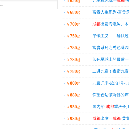
650
赠送温泉，可升级温
九牟真纯玩—
成都
–
￥
起
--
680
会（推荐晚会升级）
富贵人生系列-富贵
￥
起
700
江堰-汽车团3日游
成都
出发海螺沟、木
￥
起
750
火烤羊，可升级住宿
半懒主义——确认过
￥
起
780
IFS--黄龙溪古镇–
富贵系列之秀色满园
￥
起
780
镇4日游，独家升级
蓝色星球上的最后一
￥
起
780
日游，全程一线准四
二进九寨！夜宿九寨
￥
起
800
九寨归来-旅拍1号-
￥
起
880
游
仰望色达倾听佛的声
￥
起
950
华准四住宿，赠送土
国内船-
成都
重庆长
￥
起
980
成都
出发—
成都
-黄
￥
起