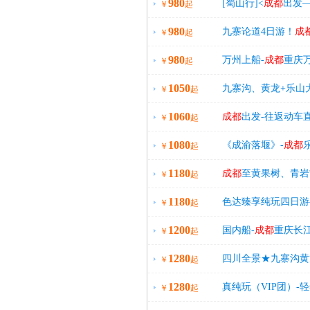
980
天4晚日游（含
成都
[蜀山行]<
成都
出发—
￥
起
980
>（含
成都
3晚住宿
九寨论道4日游！
成
￥
起
980
日游，2+1保姆车，
万州上船-
成都
重庆
￥
起
1050
九寨沟、黄龙+乐山
￥
起
1060
晚
成都
住宿
成都
出发-往返动车
￥
起
1080
《成渝落堰》-
成都
￥
起
1180
零自费，只进一个店
成都
至黄果树、青岩
￥
起
1180
色达臻享纯玩四日游
￥
起
1200
接！
国内船-
成都
重庆长
￥
起
1280
四川全景★九寨沟黄
￥
起
1280
真纯玩（VIP团）-
￥
起