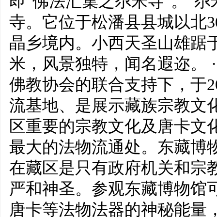
即"佛法汇集之尕米寺"。"尕
寺。它位于松潘县县城以北3
晶乡境内。小西天圣山雄踞于
米，风景独特，闻名遐迩。 ·
佛教协会的联合支持下，于2
流基地、是展示藏族宗教文
区重要的宗教文化及唐卡文
最大的法物流通处。东藏博
在藏区是只有政府机关和宗
严和神圣。参观东藏博物馆
唐卡等法物法器的神秘能量