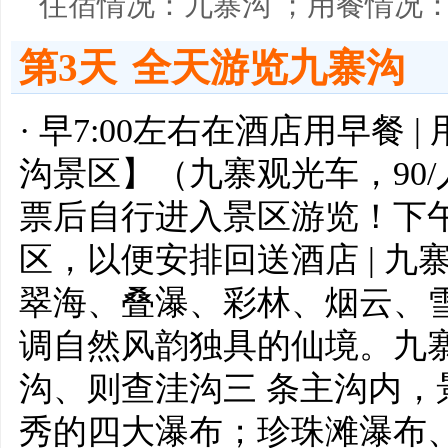
住宿情况：九寨沟 ；用餐情况
第3天
全天游览九寨沟
· 早7:00左右在酒店用早餐 
沟景区】（九寨观光车，90
票后自行进入景区游览！下
区，以便安排回送酒店 | 
翠海、叠瀑、彩林、烟云、
调自然风韵独具的仙境。九
沟、则查洼沟三 条主沟内
秀的四大瀑布；珍珠滩瀑布