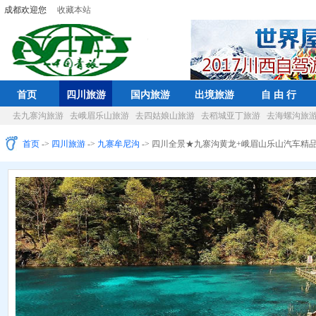
成都欢迎您
收藏本站
首页
四川旅游
国内旅游
出境旅游
自 由 行
去九寨沟旅游
去峨眉乐山旅游
去四姑娘山旅游
去稻城亚丁旅游
去海螺沟旅
首页
->
四川旅游
->
九寨牟尼沟
-> 四川全景★九寨沟黄龙+峨眉山乐山汽车精