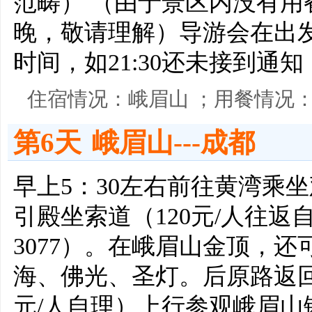
范畴） （由于景区内没有
晚，敬请理解）导游会在出发
时间，如21:30还未接到
住宿情况：峨眉山 ；用餐情况
第6天
峨眉山---成都
早上5：30左右前往黄湾乘
引殿坐索道（120元/人往
3077）。在峨眉山金顶，
海、佛光、圣灯。后原路返回
元/人自理）上行参观峨眉山