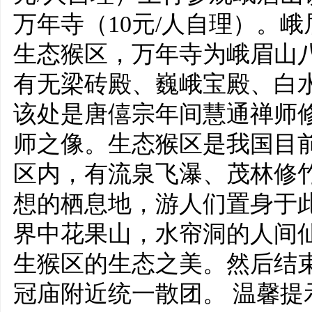
万年寺（10元/人自理）。
生态猴区，万年寺为峨眉山
有无梁砖殿、巍峨宝殿、白
该处是唐僖宗年间慧通禅师
师之像。生态猴区是我国目
区内，有流泉飞瀑、茂林修
想的栖息地，游人们置身于此
界中花果山，水帘洞的人间
生猴区的生态之美。然后结束
冠庙附近统一散团。 温馨