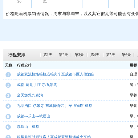
30
31
价格随着机票销售情况，周末与非周末，以及其它假期等可能会有变
行程安排
第1天
第2天
第3天
第4天
第5天
第6天
天数
行程安排
用餐
成都双流机场接机或接火车至成都市区入住酒店
自理
1
成都-黄龙-川主寺/九寨沟
餐：
2
全天游览九寨沟
早餐
3
九寨沟口-尕米寺-东藏博物馆-川菜博物馆-成都
早餐
4
成都---乐山---峨眉山
早、
5
峨眉山---成都
早、
6
根据航班时间送客人至成都双流机场或火车站
早
7