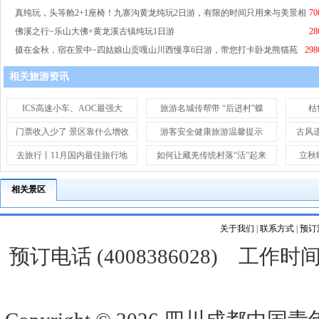
真纯玩，头等舱2+1座椅！九寨沟黄龙纯玩2日游，有限的时间只用来与美景相
70
佛溪之行~乐山大佛+黄龙溪古镇纯玩1日游
28
摄在金秋，宿在景中~四姑娘山贡嘎山川西慢享6日游，带您打卡卧龙熊猫苑
298
+中
相关旅游资讯
ICS高速小车、AOC最强大
旅游名城传帮带 “后进村”蝶
枯
门票收入少了 景区靠什么增收
游客安全健康旅游温馨提示
古风
去旅行丨11月国内最佳旅行地
如何让藏羌传统村落“活”起来
立秋
相关景区
关于我们
|
联系方式
|
预订
预订电话 (4008386028) 工作时间 