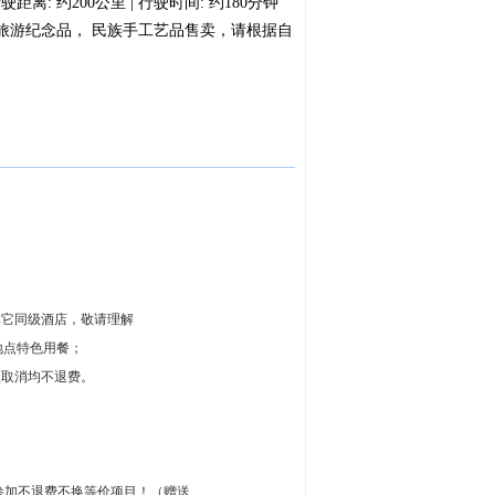
 约200公里 | 行驶时间: 约180分钟
旅游纪念品， 民族手工艺品售卖，请根据自
其它同级酒店，敬请理解
地点特色用餐；
项取消均不退费。
参加不退费不换等价项目！（赠送