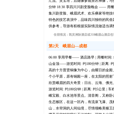
汇流、灵宝塔，后随缘参观景区禅缘，与佛结
分钟 18:30 享四川川剧变脸晚会 —— 
集川剧变脸、峨眉武术、欢乐彝家等绝技
特色的技艺表演中，品味四川独特的民俗
供参考，导游有权根据实际情况做适当调
住宿情况：凯宾洲际酒店或318峨眉山酒店
第2天
峨眉山—成都
06:00 享用早餐—— 酒店路早 | 用餐时间:
山金顶——游览时间: 约180分钟 | 距离:
高的十方普贤铜像为中心，由耀日的金殿
个小平原，原有铜殿一座，在太阳的照射
欣赏峨眉的四大奇景：日出、云海、佛光、圣灯。 1
游览时间: 约180分钟 | 距离: 约5
峨宝殿、白水池等景点。清音阁，又称卧
生态猴区，在这一区内，有流泉飞瀑、茂
山，水帘洞的人间仙境，尽情领略美猴王