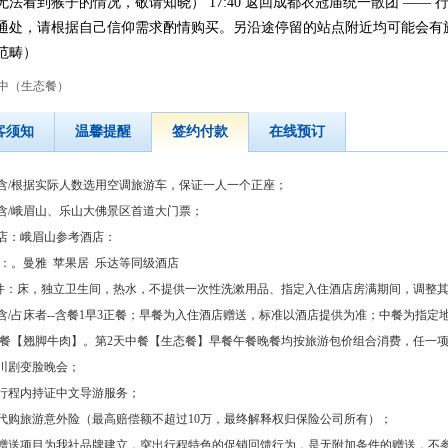
猴子的情况，敬请知晓） 17:40 返回成都衣冠庙统一散团 —— 行驶距离:
通处，请根据自己信仰需求酌情购买。另沿途停留的站点附近均可能会有
范畴）
/中（生态餐）
客须知
温馨提醒
签约付款
在线预订
：含/根据实际人数选用空调旅游车，保证一人一个正座；
：含/峨眉山、乐山大佛景区首道大门票；
酒店：峨眉山参考酒店：
：。曼雅 苹果居 乐达等同级酒店
件：床，独立卫生间，热水，不提供一次性洗漱用品、指定入住酒店房满期间，调整
：含/占床者--含餐1早3正餐；早餐为入住酒店赠送，标准以酒店提供为准；中餐为指定
天中餐【翘脚牛肉】。第2天中餐【生态餐】早餐午餐晚餐均按旅游包价组合消费，任一
：川剧变脸晚会；
：行程内持证中文导游服务；
：代购旅游意外险（最高赔偿额不超过10万，最终解释权归保险公司所有）；
：赠送项目为我社品牌建立，突出行程特色的促销回馈行为，是无附加条件的赠送，不