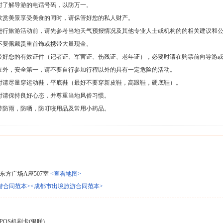
时了解导游的电话号码，以防万一。
欣赏美景享受美食的同时，请保管好您的私人财产。
进行旅游活动前，请先参考当地天气预报情况及其他专业人士或机构的的相关建议和
不要佩戴贵重首饰或携带大量现金。
带好您的有效证件（记者证、军官证、伤残证、老年证），必要时请在购票前向导游
在外，安全第一，请不要自行参加行程以外的具有一定危险的活动。
时请尽量穿运动鞋，平底鞋（最好不要穿新皮鞋，高跟鞋，硬底鞋）。
时请保持良好心态，并尊重当地风俗习惯。
带防雨，防晒，防叮咬用品及常用小药品。
东方广场A座507室
<查看地图>
游合同范本>
<成都市出境旅游合同范本>
OS机刷卡(银联)