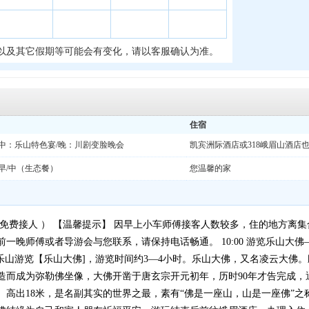
以及其它假期等可能会有变化，请以客服确认为准。
住宿
中：乐山特色宴/晚：川剧变脸晚会
凯宾洲际酒店或318峨眉山酒店
早/中（生态餐）
您温馨的家
路内免费接人 ） 【温馨提示】 因早上小车师傅接客人数较多，住的地方
师傅或者导游会与您联系，请保持电话畅通。 10:00 游览乐山大佛—— 游览
公路至乐山游览【乐山大佛]，游览时间约3—4小时。乐山大佛，又名凌云大
造而成为弥勒佛坐像，大佛开凿于唐玄宗开元初年，历时90年才告完成，
）高出18米，是名副其实的世界之最，素有“佛是一座山，山是一座佛”