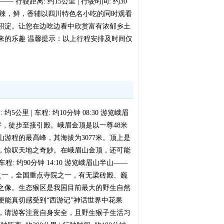
距离: 约15公里 | 行驶时间: 约30
火锅的麻，辣，鲜，香辅以四川特色名小吃的同时观看
积淀。让您在边吃边看中欣赏富有浓郁乡土
来的乐趣 温馨提示：以上行程安排及时间仅
5公里 | 车程: 约10分钟 08:30 游览峨眉
至雷洞坪，徒步至接引殿。峨眉金顶是以一尊48米
游程的最高峰，其海拔为3077米。顶上是
，惊叹天地之奇妙。在峨眉山金顶，还可能
程: 约90分钟 14:10 游览峨眉山半山——
大寺庙之一，全国重点寺院之一，有无梁砖殿、巍
之像。生态猴区是我国目前最大的野生自然
能真切感受到“西游记”神话世界中花果
，请游客注意自身安全，且野生猴子生活习