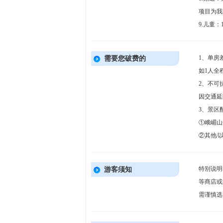
项目为我
9.儿童
1、单房
需要您破费的
如1人全
2、不可
因交通延
3、景区
①峨嵋山金
②其他/
特别说明
游客须知
等商店或
需谨慎选