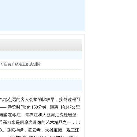
也可自费升级准五凯宾洲际
离集合地点远的客人会接的比较早，接驾过程可
时间: 约150分钟 | 距离: 约147公里
佛。雕凿在岷江、青衣江和大渡河汇流处岩壁
通高71米是唐摩岩造像的艺术精品之一，比
之称。游览禅缘，凌云寺，大雄宝殿、观三江