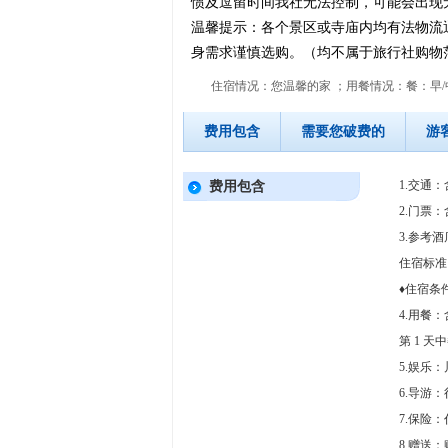
惯及逗留时间我社无法控制，可能会出现无法看到
温馨提示：各个景区或寺庙内均有法物流
身需求谨慎选购。（均不属于旅行社购物
住宿情况：您温馨的家 ；用餐情况：餐：早
费用包含
需要您破费的
游
1.交通
费用包含
2.门票
3.参考
住宿标准
♦住宿条
4.用餐
第 1 
5.娱乐
6.导游
7.保险
8.赠送