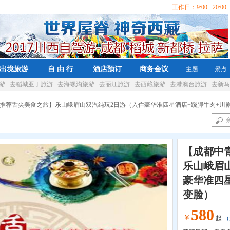
工作日：9:00 - 20:00 
出境旅游
自 由 行
酒店预订
商务会议
主题
景点
游
去稻城亚丁旅游
去海螺沟旅游
去丽江旅游
去西藏旅游
去港澳台旅游
去新马
青旅推荐舌尖美食之旅】乐山峨眉山双汽纯玩2日游（入住豪华准四星酒店+跷脚牛肉+川
【成都中
乐山峨眉
豪华准四
变脸）
580
￥
起
（