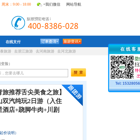
周末：9:00 - 18:00
+我们微信
网站导航
在线支付
在 线 客 
泰旅游
去浙江旅游
去河南旅游
去河北旅游
剧变脸）
Tel: 1532805
青旅推荐舌尖美食之旅】
山双汽纯玩2日游（入住
星酒店+跷脚牛肉+川剧
起价说明）