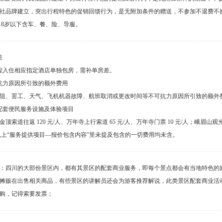
社品牌建立，突出行程特色的促销回馈行为，是无附加条件的赠送，不参加不退费不
：18岁以下含车、餐、险、导服。
差
程入住相应指定酒店单独包房，需补单房差。
抗力原因所引致的额外费用
阻、罢工、天气、飞机机器故障、航班取消或更改时间等不可抗力原因所引致的额外
配套便民服务设施及体验项目
顶索道往返 120 元/人、万年寺上行索道 65 元/人、万年寺门票 10 元/人；峨眉山观光
以上“服务提供项目—报价包含内容”里未提及包含的一切费用均未含。
：四川的大部份景区内，都有其景区的配套商业服务，即每个景点都会有当地特色的
摊贩在出售相关商品，有些景区的讲解员还会为游客推荐解说，此类景区配套商业活
购，记得索要发票；