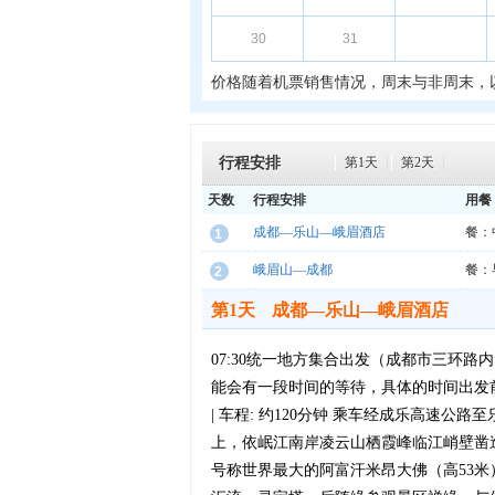
30
31
价格随着机票销售情况，周末与非周末，
行程安排
第1天
第2天
天数
行程安排
用餐
成都—乐山—峨眉酒店
餐：
1
峨眉山—成都
餐：
2
第1天
成都—乐山—峨眉酒店
07:30统一地方集合出发（成都市三环
能会有一段时间的等待，具体的时间出发前一晚
| 车程: 约120分钟 乘车经成乐高速
上，依岷江南岸凌云山栖霞峰临江峭壁凿
号称世界最大的阿富汗米昂大佛（高53米