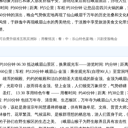
缘为自己和家人朋友祈福平安。游玩结束后前往峨眉酒店，办理入住 —— 行驶
用餐时间: 约60分钟 | 距离: 约5公里 | 车程:约10分钟 让您品尝四川
60分钟的演出，晚会气势恢宏地再现了仙山峨眉千万年的历史沧桑和文化
风情，于静逸中再现峨眉山水的秀美绝伦，于淡雅中享受旅游美食文化带
整。
也可自费升级准五凯宾洲际 ；用餐情况：餐：中：乐山特色宴/晚：川剧变脸晚会
 约10分钟 06:30 抵达峨眉山景区，换乘观光车——游览时间: 约分钟 | 距离: 约
 约60公里 | 车程: 约120分钟 峨眉山-金顶：乘坐观光车(自理90/人）
、雄浑的铜殿、灼灼的银殿和洁白的朝圣大道组成的新金顶。金顶为峨眉山
下，光彩夺目，故而得名金顶。登上金顶，人们顿觉万象排空，气势磅礴
3:30 享用特色午餐 —— 用餐时间: 约40分钟 | 距离: 约38公里 | 车
公里 | 车程: 约10分钟 包括万年寺、清音阁、生态猴区，万年寺为峨眉山八
云寺，该处是唐僖宗年间慧通禅师修建，供有释迦牟尼、文殊、普贤大师
林修竹。花草繁茂、气候温和。是猴群理想的栖息地，游人们置身于此，便
的子孙们在野生猴区的生态之美。（峨眉山猴子为野生敞养且具有攻击性