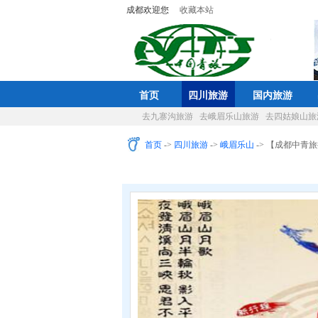
成都欢迎您
收藏本站
首页
四川旅游
国内旅游
去九寨沟旅游
去峨眉乐山旅游
去四姑娘山旅
首页
->
四川旅游
->
峨眉乐山
-> 【成都中