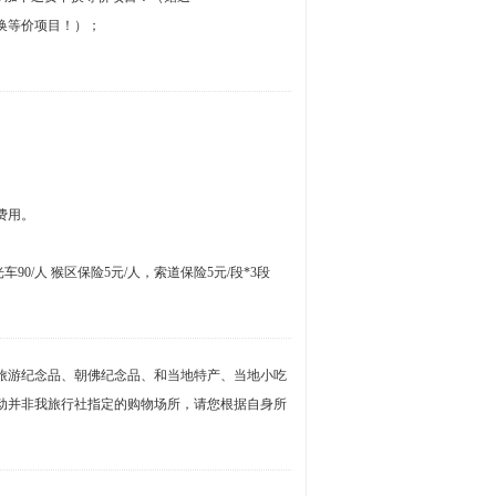
换等价项目！）；
费用。
车90/人 猴区保险5元/人，索道保险5元/段*3段
旅游纪念品、朝佛纪念品、和当地特产、当地小吃
动并非我旅行社指定的购物场所，请您根据自身所