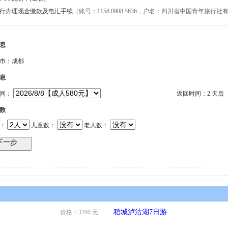
银行办理现金缴款及电汇手续
（账号：1158 0908 5636，户名：四川省中国青年旅
息
市：成都
息
时间：
返回时间：2 天后
数
数：
儿童数：
老人数：
稻城泸沽湖7日游
价格：3280 元