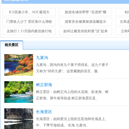
ICS高速小车、AOC最强大
旅游名城传帮带 “后进村”蝶
枯
门票收入少了 景区靠什么增收
游客安全健康旅游温馨提示
古风
去旅行丨11月国内最佳旅行地
如何让藏羌传统村落“活”起来
立秋
相关景区
九寨沟
九寨沟，因沟内有九个寨子而得名。这九个寨子
又称为“何药九寨”。这里藏胞的语言、服..
树正群海
树正景区：由树正沟上段的火花海、卧龙海、树
正群海、犀牛海等组成 树正群海景区是..
长海景区
长海景区：由则查洼上段的五彩池和长海及上、
中、下季节海组成。 长海 九寨沟..