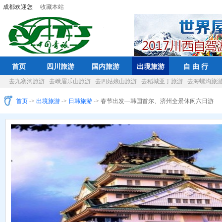
成都欢迎您
收藏本站
首页
四川旅游
国内旅游
出境旅游
自 由 行
去九寨沟旅游
去峨眉乐山旅游
去四姑娘山旅游
去稻城亚丁旅游
去海螺沟旅
首页
->
出境旅游
->
日韩旅游
-> 春节出发—韩国首尔、济州全景休闲六日游