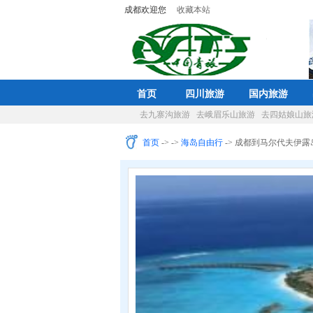
成都欢迎您
收藏本站
首页
四川旅游
国内旅游
去九寨沟旅游
去峨眉乐山旅游
去四姑娘山旅
首页
->
->
海岛自由行
-> 成都到马尔代夫伊露岛I