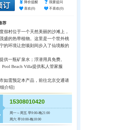
降价提醒
我要提问
喜欢(
0
)
不喜欢(
0
)
推荐
度假村位于一个天然美丽的沙滩上，
茂盛的热带植物。这里是一个世外桃
宁的环境让您顷刻间步入了仙境般的
提供一瓶矿泉水；浮潜用具免费。
la、Pool Beach Villa提供私人管家服
市如需预定本产品，前往北京交通请
细介绍
]
15308010420
周一～周五 早9:00-晚21:00
周六 早10:00-晚18:00