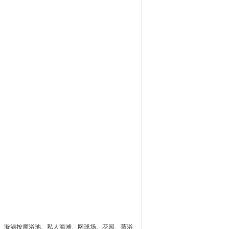
童）、漩涡按摩浴池、私人海滩、网球场、花园、蒸浴