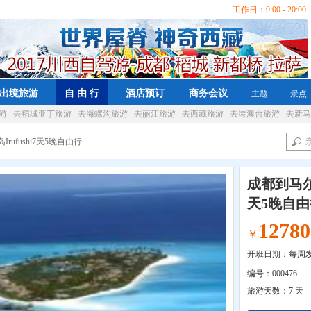
工作日：9:00 - 20:00 
出境旅游
自 由 行
酒店预订
商务会议
主题
景点
游
去稻城亚丁旅游
去海螺沟旅游
去丽江旅游
去西藏旅游
去港澳台旅游
去新马
rufushi7天5晚自由行
成都到马尔代
天5晚自由
12780
￥
开班日期：每周
编号：
000476
旅游天数：
7 天