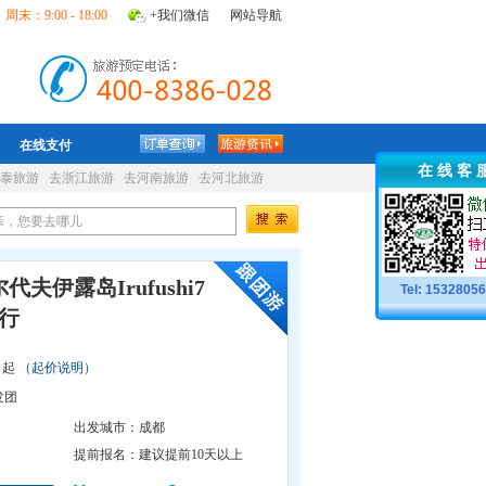
周末：9:00 - 18:00
+我们微信
网站导航
在线支付
在 线 客 
泰旅游
去浙江旅游
去河南旅游
去河北旅游
夫伊露岛Irufushi7
Tel: 1532805
行
起
（起价说明）
发团
出发城市：
成都
提前报名：
建议提前10天以上