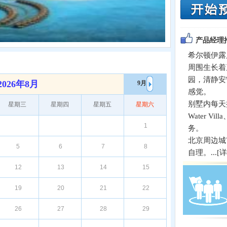
产品经理
希尔顿伊露
周围生长着
园，清静安
2026年8月
9月
感觉。
别墅内每天
星期三
星期四
星期五
星期六
Water Vil
1
务。
北京周边城
5
6
7
8
自理。...[
详
12
13
14
15
19
20
21
22
26
27
28
29