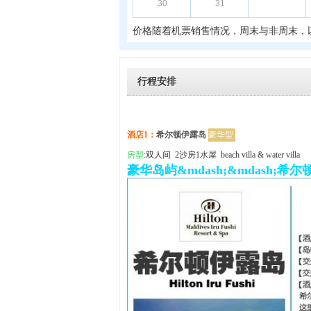
30
31
价格随着机票销售情况，周末与非周末，
行程安排
酒店1：
希尔顿伊露岛
豪华型
房型
:双人间 2沙房1水屋 beach villa & water villa
豪华岛屿&mdash;&mdash;希尔顿伊露岛