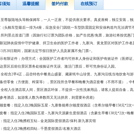
客须知
温馨提醒
签约付款
在线预订
：至尊版陆地头等舱保姆车，一人一正座，不提供座次要求。真皮座椅，独立安装，独
宝（头舱车型最后一排为4座，应急安全门因统一车型防震固定和安保构造均无法调节
：所列景点首道门票（因旅行社订票为团队价格，如产生优惠/免票，旅游社将按优惠
新冠肺炎疫情中守护健康、捍卫生命的医护工作者，九寨沟、黄龙景区对医护工作者及其1
21年3月28日期间，国家法定节假日医护人员及家属不免门票>。
示有限证件；办理方式：全国医护工作者均可持本人身份证和医护有效证件（医师证
达景区后前往景区票务处核验证件无误、激活门票后，即可凭身份证入园。
：全程含2早4正，品尝特色中餐羌山盛宴、藏家牦牛山珍煲。九寨沟沿线当地饮食与
备些零食（方便面、榨菜等），景区段所含早餐和晚餐为酒店套餐（不用不退），中
：全程入住酒店双人间，景区酒店环保，不提供一次性洗漱用品，请客人提前自备，
参考酒店，如游客人数为单数而又无法拼房，则需要补房差)
顿套餐：指定入住2晚国际五星 - 九寨鲁能希尔顿度假酒店（含希尔顿早餐158元*2次+晚
套餐：指定入住2晚国际五星 - 九寨沟天源豪生度假酒店（含豪生早餐138元*2次+晚餐1
：指定入住2晚携程五钻 - 金龙国际度假酒店/保利.新九寨宾馆
：指定入住2晚携程四钻 - 千墨度假酒店/名雅大酒店