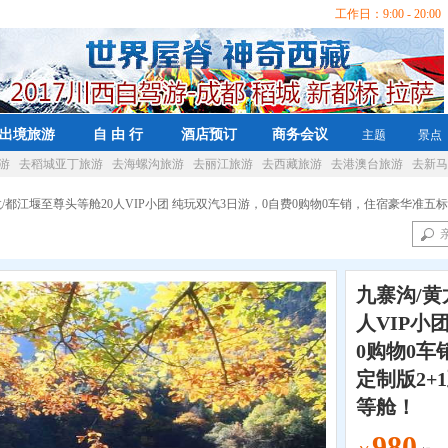
工作日：9:00 - 20:00 
出境旅游
自 由 行
酒店预订
商务会议
主题
景点
游
去稻城亚丁旅游
去海螺沟旅游
去丽江旅游
去西藏旅游
去港澳台旅游
去新马
黄龙/都江堰至尊头等舱20人VIP小团 纯玩双汽3日游，0自费0购物0车销，住宿豪华准
九寨沟/黄
人VIP小
0购物0
定制版2+
等舱！
980