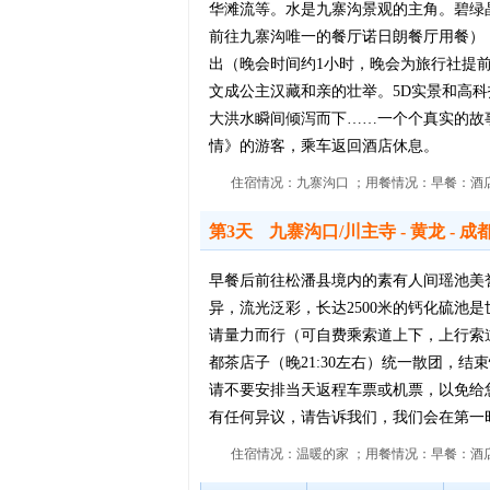
华滩流等。水是九寨沟景观的主角。碧绿
前往九寨沟唯一的餐厅诺日朗餐厅用餐），
出（晚会时间约1小时，晚会为旅行社提
文成公主汉藏和亲的壮举。5D实景和高科
大洪水瞬间倾泻而下……一个个真实的故
情》的游客，乘车返回酒店休息。
住宿情况：九寨沟口 ；用餐情况：早餐：酒店
第3天
九寨沟口/川主寺 - 黄龙 - 成
早餐后前往松潘县境内的素有人间瑶池美
异，流光泛彩，长达2500米的钙化硫
请量力而行（可自费乘索道上下，上行索道
都茶店子（晚21:30左右）统一散团，结
请不要安排当天返程车票或机票，以免给您
有任何异议，请告诉我们，我们会在第一
住宿情况：温暖的家 ；用餐情况：早餐：酒店