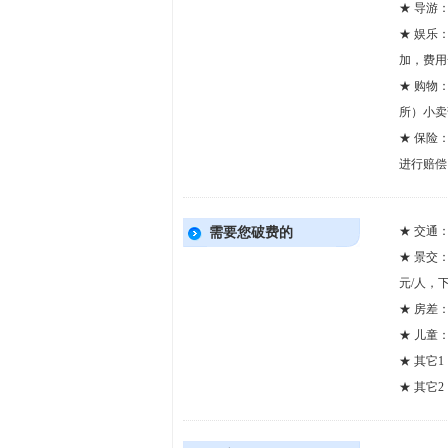
★ 导游
★ 娱乐
加，费用
★ 购物
所）小卖
★ 保险
进行赔偿
★ 交通
需要您破费的
★ 景交
元/人，下
★ 房差
★ 儿童
★ 其它
★ 其它