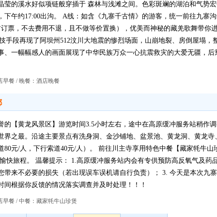
晶莹的溪水好似项链般穿插于 森林与浅滩之间。色彩斑斓的湖泊和气势
下午约17:00出沟。 A线：如含《九寨千古情》的游客，统一前往九寨
前订票，不去费用不退，且不做等价置换），优美而神秘的藏羌歌舞带你
技手段再现了阿坝州512汶川大地震的惨烈场面，山崩地裂、房倒屋塌，整
事、一幅幅感人的画面展现了中华民族万众一心抗震救灾的大爱无疆，后乘
早餐 / 晚餐：酒店晚餐
都
誉的【黄龙风景区】游览时间3.5小时左右，途中在高原缓冲服务站稍作
池是世界之最。沿途主要景点有洗身洞、金沙铺地、盆景池、黄龙洞、黄龙
80元/人，下行索道40元/人）。 前往川主寺享用特色中餐【藏家牦牛
束愉快旅程。 温馨提示： 1.高原缓冲服务站内会有专供预防高反氧气及药品
带来不必要的损失（若出现误车误机请自行负责）； 3. 今天是本次九
时间根据你反馈的情况落实调查并及时处理！！！
早餐 / 中餐：藏家牦牛山珍煲