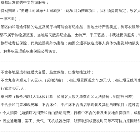
：成都出发优秀中文导游服务；
：特别赠送：“走进土司藏家+土司藏宴”（此项目为赠送项目，我社须提前预定，故客
一律不退）。
：景区内和沿途停留的站点及餐厅均可能会有纪念品、当地土特产售卖点，御寒衣服
部不属于购物店范围。当地居民贩卖纪念品、土特产、手工艺品，非我社提供服务，
：旅行社责任保险，代购旅游意外伤害险；如因交通事故造成客人身体伤害及财物损
。解释权及理赔权由保险公司负责。
：不含各地至成都往返大交通、航空保险、出发地接送站；
：不含九寨沟观光车90元/人（必须消费）；都江堰景区观光车20元/人；都江堰无线耳麦
行索道40元/人；
：单房差（报价均以1人1床位计算，如游客人数为单数而又无法拼房，则需补房差）
：不含景区门票和观光车、不含床位、不占床不含酒店早晚餐及其他自理项目；超过需
1：个人消费（如酒店内消费和自由活动消费）行程中不含的餐及出发地自费项目，成
2：因交通延阻、罢工、天气、飞机机器故障、航班取消或更改时间等不可抗力原因所