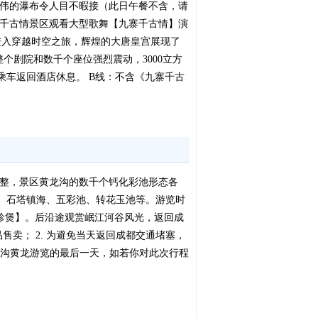
宏伟的瀑布令人目不暇接（此日午餐不含，请
沟千古情景区观看大型歌舞【九寨千古情】演
进入穿越时空之旅，辉煌的大唐皇宫展现了
个剧院和数千个座位强烈震动，3000立方
车返回酒店休息。 B线：不含《九寨千古
调整，景区黄龙沟的数千个钙化彩池形态各
寺、石塔镇海、五彩池、转花玉池等。游览时
山珍煲】。后沿途观赏岷江河谷风光，返回成
售卖； 2. 为避免当天返回成都交通堵塞，
寨沟黄龙游览的最后一天，如若你对此次行程