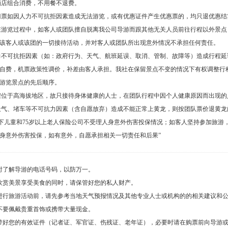
酒店组合消费，不用餐不退费。
门票如因人力不可抗拒因素造成无法游览，或有优惠证件产生优惠票的，均只退优惠结
在游览过程中，如客人或团队擅自脱离我公司导游而跟其他无关人员前往行程以外景
该客人或该团的一切接待活动，并对客人或团队所出现意外情况不承担任何责任。
力不可抗拒因素（如：政府行为、天气、航班延误、取消、管制、故障等）造成行程
自费，机票政策性调价，补差由客人承担。我社在保留景点不变的情况下有权调整行
游览景点的先后顺序。
程位于高海拔地区，故只接待身体健康的人士，在团队行程中因个人健康原因而出现的
天气、堵车等不可抗力因素（含自愿放弃）造成不能正常上黄龙，则按团队票价退黄
以下儿童和75岁以上老人保险公司不受理人身意外伤害投保情况；如客人坚持参加旅游
身意外伤害投保，如有意外，自愿承担相关一切责任和后果”
时了解导游的电话号码，以防万一。
欣赏美景享受美食的同时，请保管好您的私人财产。
进行旅游活动前，请先参考当地天气预报情况及其他专业人士或机构的的相关建议和
不要佩戴贵重首饰或携带大量现金。
带好您的有效证件（记者证、军官证、伤残证、老年证），必要时请在购票前向导游