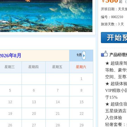
￥
起
（
开班日期：天天
编号：
0002210
旅游天数：
3 天
2026年8月
产品经理
9月
★ 超级座驾
星期三
星期四
星期五
星期六
等舱、豪华
空间、至尊
1
★ 超级体
VIP精致
5
6
7
8
于15%
12
13
14
15
★ 超级住
五星级酒店
19
20
21
22
入住体验
轻奢套餐：
26
27
28
29