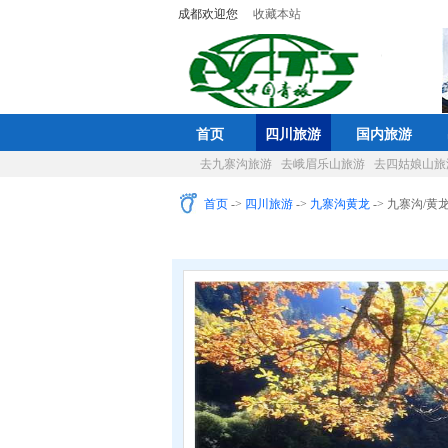
成都欢迎您
收藏本站
首页
四川旅游
国内旅游
去九寨沟旅游
去峨眉乐山旅游
去四姑娘山旅
首页
->
四川旅游
->
九寨沟黄龙
-> 九寨沟/