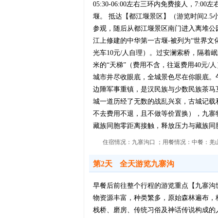
05:30-06:00左右三环内免费接人
堰。 抵达【都江堰景区】（游览时间2.
参观，随后从都江堰景区南门进入离堆公园
江上修建的中华第一古堰-被列为“世界文
光车10元/人自理）。过安澜索桥，隔着
米的“天梯”（费用不含，往返费用40元
城市井尽收眼底，全城景色尽在你眼底。
边陲军事重镇，是汉民族与少数民族茶马
城一道历经了无数的战乱兴裒，古城记载
不去费用不退，且不做等价置换），九寨
藏族同胞零距离接触，释放压力与藏族同
住宿情况：九寨沟口 ；用餐情况：中餐：羌山
第2天
全天游览九寨沟
早餐后前往整个行程的游览重点【九寨沟
物资源丰富，种类繁多，原始森林遍布，
栈桥、磨房、传统习俗及神话传说构成的人文