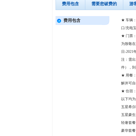
费用包含
需要您破费的
游
★ 车辆
费用包含
口/充电
★ 门票
为致敬在
日-20
注：需出
件），到
★ 用餐
解并可自
★ 住宿
以下均为
五星希尔
五星豪生
轻奢套餐
豪华套餐