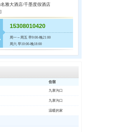
沟名雅大酒店/千墨度假酒店
]
15308010420
周一～周五 早9:00-晚21:00
周六 早10:00-晚18:00
住宿
九寨沟口
九寨沟口
温暖的家