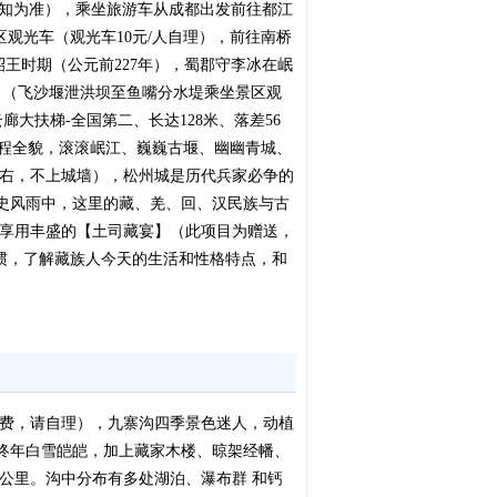
1天通知为准），乘坐旅游车从成都出发前往都江
区观光车（观光车10元/人自理），前往南桥
王时期（公元前227年），蜀郡守李冰在岷
，（飞沙堰泄洪坝至鱼嘴分水堤乘坐景区观
大扶梯-全国第二、长达128米、落差56
工程全貌，滚滚岷江、巍巍古堰、幽幽青城、
左右，不上城墙），松州城是历代兵家必争的
史风雨中，这里的藏、羌、回、汉民族与古
】享用丰盛的【土司藏宴】（此项目为赠送，
惯，了解藏族人今天的生活和性格特点，和
消费，请自理），九寨沟四季景色迷人，动植
终年白雪皑皑，加上藏家木楼、晾架经幡、
余公里。沟中分布有多处湖泊、瀑布群 和钙