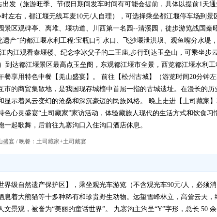
，7:00左右出发（旅游旺季、节假日期间发车时间有可能会提前，具体以提前
5小时左右，都江堰无线耳麦10元/人自理），可选择乘坐都江堰停车场到景
景区观碑亭、离堆、堰功道、川西第一名园--清溪园，徒步游览战国秦昭
化遗产”的都江堰水利工程:宝瓶口引水口、飞沙堰泄洪坝、观鱼嘴分水堤
岷江内江观看秦堰楼、纪念李冰父子的二王庙,步行到达玉垒山，可乘坐步云廊
/人）到达都江堰景区最高点玉垒阁，东观都江堰市全景，西览都江堰水利
午餐享用特色中餐【羌山盛宴】。 前往【松州古城】（游览时间20分钟
互市的商贸集散地，是我国现存城樯中首屈一指的古城遗址。在漫长的历
和显示着风云变幻的沧桑和深沉豪迈的民族风格。 晚上走进【土司藏家
特色心灵盛宴“土司藏家”家访活动，体验藏族人现代的生活方式和饮食习
胞一起歌舞，后前往九寨沟口入住沟口酒店休息。
盛宴 / 晚餐：土司藏家+土司藏宴
世界级自然遗产保护区】，乘坐观光车游览（不含观光车90元/人，必须
栖息着大熊猫等十多种稀有和珍贵野生动物。远望雪峰林立，高耸云天，
景观，被誉为“美丽的童话世界”。 九寨沟主沟呈“Y”字形，总长 50 