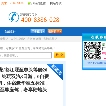
周末：9:00 - 18:00
+我们微信
网站导航
在线支付
在 线 客 
泰旅游
去浙江旅游
去河南旅游
去河北旅游
五标准，定制版2+1至尊座驾，奢享陆地头等舱！
Tel: 1532805
龙/都江堰至尊头等舱20
团 纯玩双汽3日游，0自费
车销，住宿豪华准五标准，
1至尊座驾，奢享陆地头