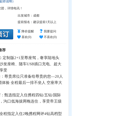
起价说明）
发团，详情电讯！
出发城市：
成都
提前报名：
建议提前1天以上
降价提醒
我要提问
喜欢(
0
)
不喜欢(
0
)
推荐
: 定制版2+1至尊座驾，奢享陆地头
沙发座椅、随车USB插口充电、超大
享受
验：尊贵席位只准备给尊贵的您—20人
小团体验 全程最后一排不坐人 空座率大
宿：甄选指定入住携程四钻/五钻/国际
，沟口低海拔两晚连住，享受帝王级
全程指定入住2晚携程网评4钻高档型