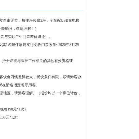
立自由调节，每排座位仅3座，全车配USB充电接
不能躺卧，敬请理解！）
门票与实际产生门票差价退还）。
名陪伴家属实行免收门票政策<2020年3月29
、护士证或与医护工作相关的其他有效资格证
游客饮食习惯差异较大，餐饮条件有限，尽请游客谅
餐在沿途指定餐厅用餐。
高原地区，请游客理解。（报价均以一个床位计价，
餐198元*1次）
38元*1次）