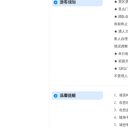
★ 景区
游客须知
★ 景点
★ 团队
有权终止
★ 遇人
客人自理
情况调整
★ 本行
★ 若因
★ 3岁
不受理人
1、请及
温馨提醒
2、在您
3、在您
4、随身
5、请您