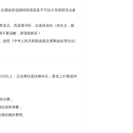
人自愿放弃或因特殊原因及不可抗力等原因无法参
等售卖点、高原缓冲区，沿途休息站（加水点，厕
请不要误解，请谨慎购买！
失，按照《中华人民共和国道路交通事故处理办法》
10元/人；玉垒阁往返扶梯40元；黄龙上行索道80
另付费；
都住宿和用餐；
引致的额外费用。