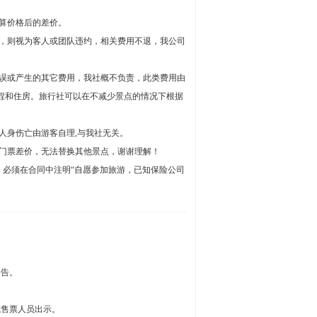
算价格后的差价。
点，则视为客人或团队违约，相关费用不退，我公司
延误或产生的其它费用，我社概不负责，此类费用由
程和住房。旅行社可以在不减少景点的情况下根据
人身伤亡由游客自理,与我社无关。
龙门票差价，无法替换其他景点，谢谢理解！
，必须在合同中注明“自愿参加旅游，已知保险公司
公告。
或售票人员出示。