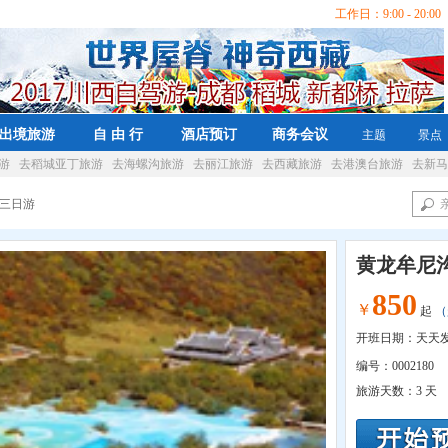
工作日：9:00 - 20:00 
出境旅游
自 由 行
酒店预订
商务会议
主题
景点
游
去稻城亚丁旅游
去海螺沟旅游
去丽江旅游
去西藏旅游
去港澳台旅游
去新马
沟三日游
黄龙牟尼
850
￥
起
（
开班日期：天天
编号：
0002180
旅游天数：
3 天