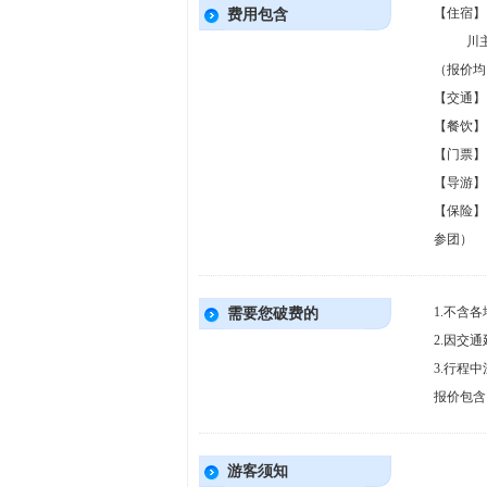
【住宿】
费用包含
川主寺
（报价均
【交通】
【餐饮】
【门票】
【导游】
【保险】
参团）
1.不含
需要您破费的
2.因交
3.行程
报价包含
游客须知