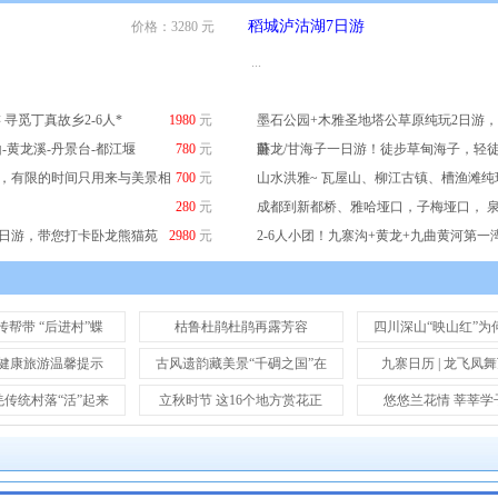
稻城泸沽湖7日游
价格：3280 元
...
寻觅丁真故乡2-6人*
1980
元
墨石公园+木雅圣地塔公草原纯玩2日游
-黄龙溪-丹景台-都江堰
780
元
薰
卧龙/甘海子一日游！徒步草甸海子，轻
游，有限的时间只用来与美景相
700
元
山水洪雅~ 瓦屋山、柳江古镇、槽渔滩
280
元
成都到新都桥、雅哈垭口，子梅垭口， 泉
6日游，带您打卡卧龙熊猫苑
2980
元
2-6人小团！九寨沟+黄龙+九曲黄河第一
帮带 “后进村”蝶
枯鲁杜鹃杜鹃再露芳容
四川深山“映山红”为
健康旅游温馨提示
古风遗韵藏美景“千碉之国”在
九寨日历 | 龙飞凤
传统村落“活”起来
立秋时节 这16个地方赏花正
悠悠兰花情 莘莘学子