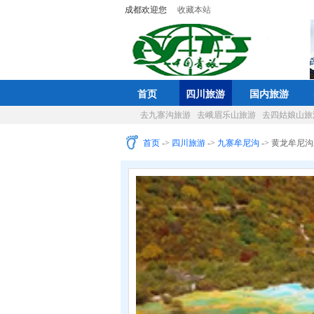
成都欢迎您
收藏本站
首页
四川旅游
国内旅游
去九寨沟旅游
去峨眉乐山旅游
去四姑娘山旅
首页
->
四川旅游
->
九寨牟尼沟
-> 黄龙牟尼