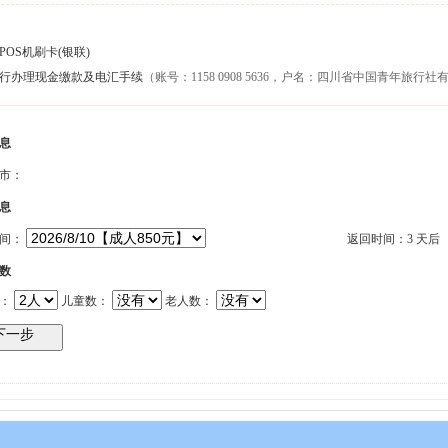
OS机刷卡(银联)
银行办理现金缴款及电汇手续
（账号：1158 0908 5636，户名：四川省中国青年旅
息
市：
息
时间：
返回时间：3 天后
数
数：
儿童数：
老人数：