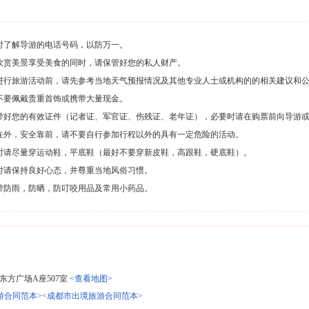
时了解导游的电话号码，以防万一。
欣赏美景享受美食的同时，请保管好您的私人财产。
进行旅游活动前，请先参考当地天气预报情况及其他专业人士或机构的的相关建议和
不要佩戴贵重首饰或携带大量现金。
带好您的有效证件（记者证、军官证、伤残证、老年证），必要时请在购票前向导游
在外，安全靠前，请不要自行参加行程以外的具有一定危险的活动。
时请尽量穿运动鞋，平底鞋（最好不要穿新皮鞋，高跟鞋，硬底鞋）。
时请保持良好心态，并尊重当地风俗习惯。
带防雨，防晒，防叮咬用品及常用小药品。
东方广场A座507室
<查看地图>
游合同范本>
<成都市出境旅游合同范本>