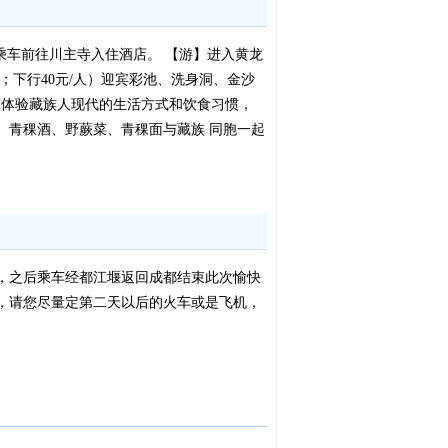
乘车前往川主寺入住酒店。 【游】进入黄龙
；下行40元/人）迎宾彩池、洗身洞、金沙
，体验藏族人现代的生活方式和饮食习惯，
、青稞酒、野蕨菜、青稞面与藏族 同胞一起
，之后乘车经都江堰返回成都结束此次愉快
划，请您尽量定第二天以后的火车或是飞机，