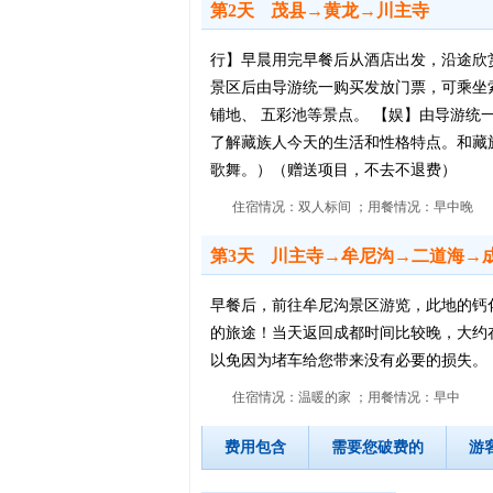
第2天
茂县→黄龙→川主寺
行】早晨用完早餐后从酒店出发，沿途欣
景区后由导游统一购买发放门票，可乘坐索
铺地、 五彩池等景点。 【娱】由导游统
了解藏族人今天的生活和性格特点。和藏
歌舞。）（赠送项目，不去不退费）
住宿情况：双人标间 ；用餐情况：早中晚
第3天
川主寺→牟尼沟→二道海→
早餐后，前往牟尼沟景区游览，此地的钙
的旅途！当天返回成都时间比较晚，大约
以免因为堵车给您带来没有必要的损失。
住宿情况：温暖的家 ；用餐情况：早中
费用包含
需要您破费的
游