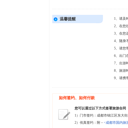
1、请及
温馨提醒
2、在您
3、在您
4、随身
5、请您
6、出门
7、出游
8、旅游
9、请携
如何签约、如何付款
您可以通过以下方式签署旅游合同
1）门市签约：成都市锦江区东大街
2）传真签约：附－
<成都市国内旅