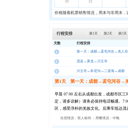
30
31
价格随着机票销售情况，周末与非周末，
行程安排
第1天
第2天
第3天
天数
行程安排
第一天：成都→孟屯河谷→羌人谷
1
茂县→黄龙→川主寺
2
川主寺→牟尼沟→二道海→成都
3
第1天
第一天：成都→孟屯河谷→
早晨 07:00 左右从成都出发，成都市区
定，请多谅解）请务必保持电话畅通。7
区，感受淳朴的羌族文化。后乘车抵达茂
住宿情况：双人标间 ；用餐情况：中晚