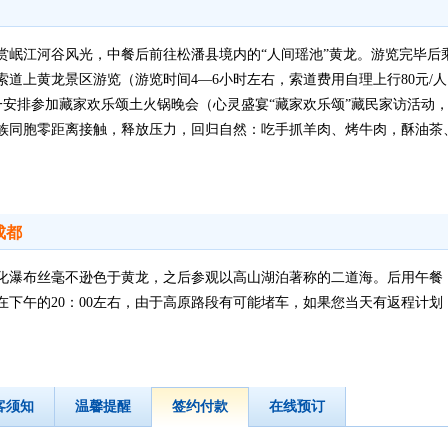
赏岷江河谷风光，中餐后前往松潘县境内的“人间瑶池”黄龙。游览完毕后
道上黄龙景区游览（游览时间4—6小时左右，索道费用自理上行80元/人
一安排参加藏家欢乐颂土火锅晚会（心灵盛宴“藏家欢乐颂”藏民家访活动
族同胞零距离接触，释放压力，回归自然：吃手抓羊肉、烤牛肉，酥油茶
成都
化瀑布丝毫不逊色于黄龙，之后参观以高山湖泊著称的二道海。后用午餐
在下午的20：00左右，由于高原路段有可能堵车，如果您当天有返程计
客须知
温馨提醒
签约付款
在线预订