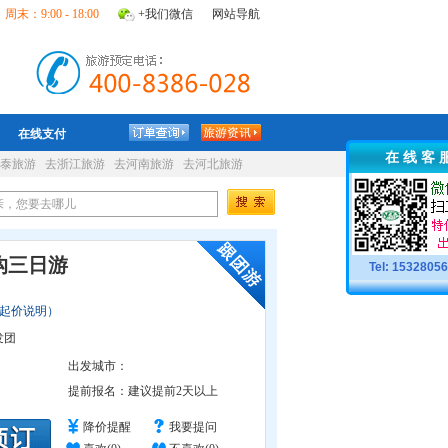
周末：9:00 - 18:00
+我们微信
网站导航
在线支付
在 线 客 
泰旅游
去浙江旅游
去河南旅游
去河北旅游
沟三日游
Tel: 1532805
起价说明）
发团
出发城市：
提前报名：
建议提前2天以上
降价提醒
我要提问