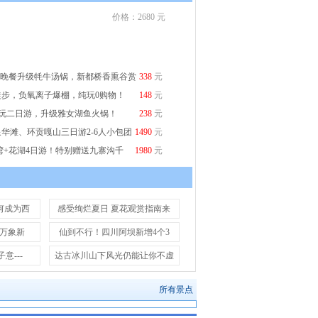
价格：2680 元
，晚餐升级牦牛汤锅，新都桥香熏谷赏
338
元
徒步，负氧离子爆棚，纯玩0购物！
148
元
纯玩二日游，升级雅女湖鱼火锅！
238
元
华滩、环贡嘎山三日游2-6人小包团
1490
元
湾+花湖4日游！特别赠送九寨沟千
1980
元
何成为西
感受绚烂夏日 夏花观赏指南来
舞万象新
仙到不行！四川阿坝新增4个3
意---
达古冰川山下风光仍能让你不虚
所有景点