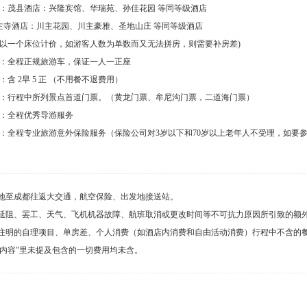
：茂县酒店：兴隆宾馆、华瑞苑、孙佳花园 等同等级酒店
酒店：川主花园、川主豪雅、圣地山庄 等同等级酒店
以一个床位计价，如游客人数为单数而又无法拼房，则需要补房差)
：全程正规旅游车，保证一人一正座
：含 2早 5 正 （不用餐不退费用）
：行程中所列景点首道门票。（黄龙门票、牟尼沟门票，二道海门票）
：全程优秀导游服务
：全程专业旅游意外保险服务（保险公司对3岁以下和70岁以上老年人不受理，如要
各地至成都往返大交通，航空保险、出发地接送站。
通延阻、罢工、天气、飞机机器故障、航班取消或更改时间等不可抗力原因所引致的额
中注明的自理项目、单房差、个人消费（如酒店内消费和自由活动消费）行程中不含的餐
内容”里未提及包含的一切费用均未含。