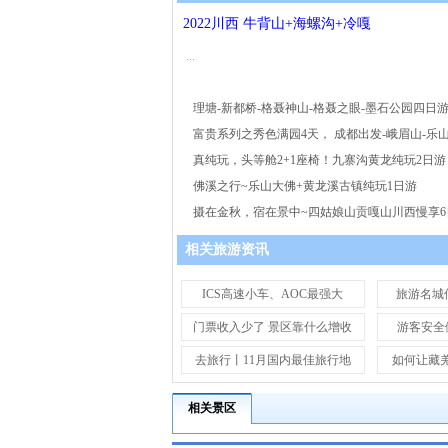
2022川西 牛背山+海螺沟+冷嘎
...
理塘-新都桥-格聂神山-格聂之眼-墨石公园四日游 
富贵系列之秀色满园4天， 成都出发-峨眉山-乐山
真纯玩，头等舱2+1座椅！九寨沟黄龙纯玩2日
佛溪之行~乐山大佛+黄龙溪古镇纯玩1日游
摄在金秋，宿在景中~四姑娘山贡嘎山川西慢享
+中
相关旅游资讯
ICS高速小车、AOC最强大
旅游名城传
门票收入少了 景区靠什么增收
游客安全
去旅行丨11月国内最佳旅行地
如何让藏羌
相关景区