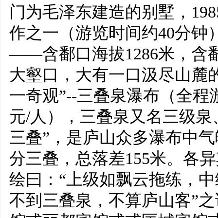
门为毛泽东建造的别墅，19
作之一（游览时间约40分钟
——含鄱口海拔1286米，
大壑口，大有一口汲尽山麓
一奇观”--三叠泉瀑布（全程
元/人），三叠泉又名三级泉
三叠”，是庐山众多瀑布中
分三叠，总落差155米。各
绘曰：“上级如飘云拖练，
不到三叠泉，不算庐山客”之