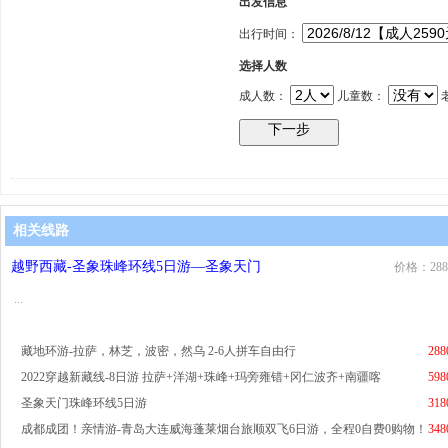
出发信息
出行时间：
选择人数
成人数：
儿童数：
相关线路
越野西藏-圣象珠峰环线5日游—圣象天门
价格：288
...
藏地环游-拉萨，林芝，波密，然乌 2-6人拼车自由行
288
2022穿越新藏线-8日游 拉萨+洋湖+珠峰+玛旁雍错+冈仁波齐+南疆喀
598
圣象天门珠峰环线5日游
318
成都成团！亲情游-青岛大连威海蓬莱烟台旅顺双飞6日游，全程0自费0购物！
348