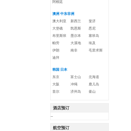
阿根廷
澳洲 中东非洲
澳大利亚
新西兰
斐济
大堡礁
凯恩斯
悉尼
布里斯班
墨尔本
塞班岛
帕劳
大溪地
埃及
伊朗
南非
毛里求斯
迪拜
韩国 日本
东京
富士山
北海道
大阪
冲绳
鹿儿岛
首尔
济州岛
釜山
酒店预订
--
航空预订