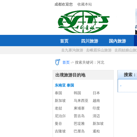
成都欢迎您
收藏本站
首页
四川旅游
国内旅游
去九寨沟旅游
去峨眉乐山旅游
去四姑娘山旅
首页
-> 搜索关键词：河北
搜索：
出境旅游目的地
东南亚 泰国
泰国
韩国
日本
新加坡
马来西亚
越南
老挝
柬埔寨
印度
尼泊尔
普吉岛
清迈
曼谷
芭堤雅
新加坡
吉隆坡
巴厘岛
暹粒