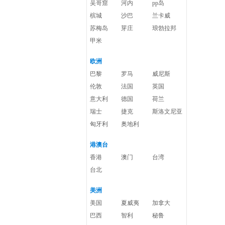
吴哥窟
河内
pp岛
槟城
沙巴
兰卡威
苏梅岛
芽庄
琅勃拉邦
甲米
欧洲
巴黎
罗马
威尼斯
伦敦
法国
英国
意大利
德国
荷兰
瑞士
捷克
斯洛文尼亚
匈牙利
奥地利
港澳台
香港
澳门
台湾
台北
美洲
美国
夏威夷
加拿大
巴西
智利
秘鲁