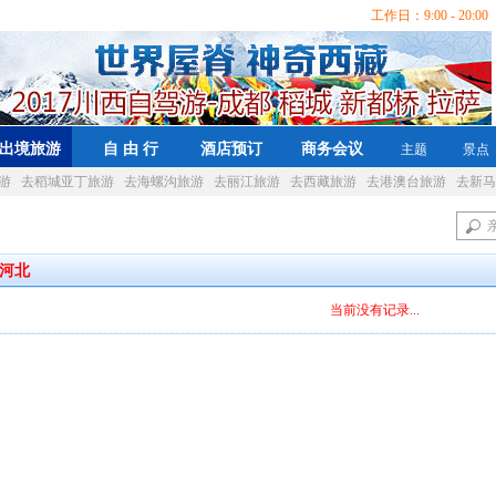
工作日：9:00 - 20:00 
出境旅游
自 由 行
酒店预订
商务会议
主题
景点
游
去稻城亚丁旅游
去海螺沟旅游
去丽江旅游
去西藏旅游
去港澳台旅游
去新马
河北
当前没有记录...