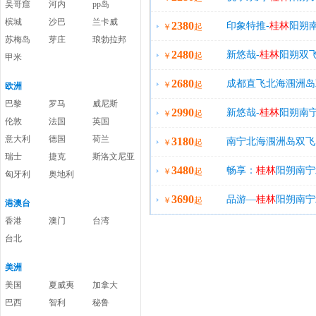
吴哥窟
河内
pp岛
槟城
沙巴
兰卡威
2380
购物零自费
印象特推-
桂林
阳朔
￥
起
苏梅岛
芽庄
琅勃拉邦
2480
店、全段大漓江
新悠哉-
桂林
阳朔双飞
￥
起
甲米
2680
水表演-山水间
成都直飞北海涠洲岛
￥
起
欧洲
巴黎
罗马
威尼斯
2990
新悠哉-
桂林
阳朔南
￥
起
伦敦
法国
英国
意大利
德国
荷兰
3180
珠耳钉
南宁北海涠洲岛双飞5
￥
起
瑞士
捷克
斯洛文尼亚
3480
115
畅享：
桂林
阳朔南宁
￥
起
匈牙利
奥地利
3690
间
品游—
桂林
阳朔南宁
￥
起
港澳台
香港
澳门
台湾
台北
美洲
美国
夏威夷
加拿大
巴西
智利
秘鲁