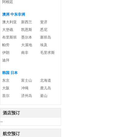
阿根廷
澳洲 中东非洲
澳大利亚
新西兰
斐济
大堡礁
凯恩斯
悉尼
布里斯班
墨尔本
塞班岛
帕劳
大溪地
埃及
伊朗
南非
毛里求斯
迪拜
韩国 日本
东京
富士山
北海道
大阪
冲绳
鹿儿岛
首尔
济州岛
釜山
酒店预订
--
航空预订