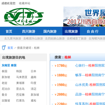
成都欢迎您
收藏本站
首页
四川旅游
国内旅游
出境旅游
自 由 行
去九寨沟旅游
去峨眉乐山旅游
去四姑娘山旅游
去稻城亚丁旅游
去海螺沟旅
首页
-> 搜索关键词：桂林
搜索：
桂林
出境旅游目的地
1780
东南亚 泰国
心旅行—
桂林
阳朔双
￥
起
泰国
韩国
日本
1880
景点
畅享—
桂林
阳朔南宁
￥
起
新加坡
马来西亚
越南
老挝
柬埔寨
印度
1980
内漓江
山水优美-
桂林
阳朔
￥
起
尼泊尔
普吉岛
清迈
2080
江豪华三星游船
品游—
桂林
阳朔南宁
曼谷
芭堤雅
新加坡
￥
起
吉隆坡
巴厘岛
暹粒
2280
阳朔精华漓江
悦享系列-
桂林
阳朔
￥
起