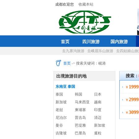
成都欢迎您
收藏本站
首页
四川旅游
国内旅游
去九寨沟旅游
去峨眉乐山旅游
去四姑娘山旅
首页
-> 搜索关键词：岘港
搜索：
出境旅游目的地
1999
东南亚 泰国
￥
泰国
韩国
日本
2999
￥
新加坡
马来西亚
越南
老挝
柬埔寨
印度
3099
￥
尼泊尔
普吉岛
清迈
曼谷
芭堤雅
新加坡
吉隆坡
巴厘岛
暹粒