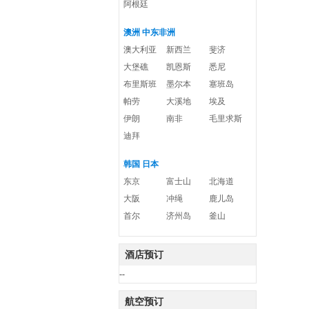
阿根廷
澳洲 中东非洲
澳大利亚
新西兰
斐济
大堡礁
凯恩斯
悉尼
布里斯班
墨尔本
塞班岛
帕劳
大溪地
埃及
伊朗
南非
毛里求斯
迪拜
韩国 日本
东京
富士山
北海道
大阪
冲绳
鹿儿岛
首尔
济州岛
釜山
酒店预订
--
航空预订