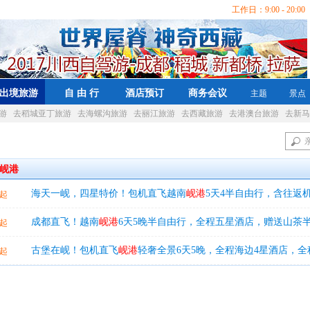
工作日：9:00 - 20:00 
出境旅游
自 由 行
酒店预订
商务会议
主题
景点
游
去稻城亚丁旅游
去海螺沟旅游
去丽江旅游
去西藏旅游
去港澳台旅游
去新马
岘港
海天一岘，四星特价！包机直飞越南
岘港
5天4半自由行，含往返
起
餐，行程包含景点等
成都直飞！越南
岘港
6天5晚半自由行，全程五星酒店，赠送山茶
起
等
古堡在岘！包机直飞
岘港
轻奢全景6天5晚，全程海边4星酒店，全
起