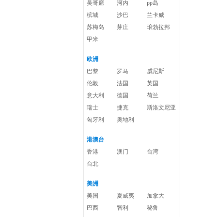
吴哥窟
河内
pp岛
槟城
沙巴
兰卡威
苏梅岛
芽庄
琅勃拉邦
甲米
欧洲
巴黎
罗马
威尼斯
伦敦
法国
英国
意大利
德国
荷兰
瑞士
捷克
斯洛文尼亚
匈牙利
奥地利
港澳台
香港
澳门
台湾
台北
美洲
美国
夏威夷
加拿大
巴西
智利
秘鲁