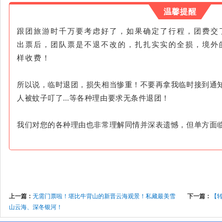
温馨提醒
跟团旅游时千万要考虑好了，如果确定了行程，团费交
出票后，团队票是不退不改的，扎扎实实的全损，境外
样收费！
所以说，临时退团，损失相当惨重！不要再拿我临时接到通
人被蚊子叮了…等各种理由要求无条件退团！
我们对您的各种理由也非常理解同情并深表遗憾，但单方面
上一篇：
无需门票啦！堪比牛背山的新晋云海观景！私藏最美雪
下一篇：
【转
山云海、深冬银河！