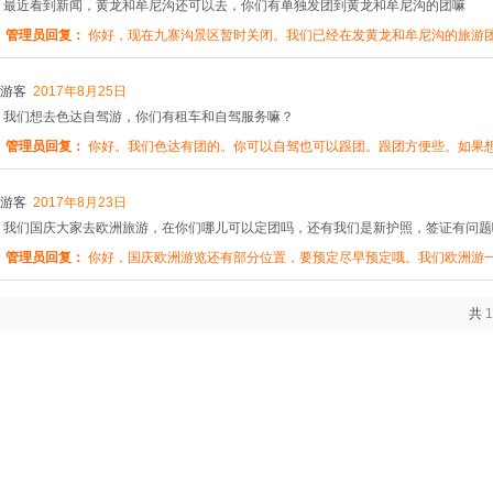
最近看到新闻，黄龙和牟尼沟还可以去，你们有单独发团到黄龙和牟尼沟的团嘛
管理员回复：
你好，现在九寨沟景区暂时关闭。我们已经在发黄龙和牟尼沟的旅游
游客
2017年8月25日
我们想去色达自驾游，你们有租车和自驾服务嘛？
管理员回复：
你好。我们色达有团的。你可以自驾也可以跟团。跟团方便些。如果
游客
2017年8月23日
我们国庆大家去欧洲旅游，在你们哪儿可以定团吗，还有我们是新护照，签证有问题
管理员回复：
你好，国庆欧洲游览还有部分位置，要预定尽早预定哦。我们欧洲游
共
1