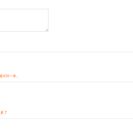
签420一本。
宜多了